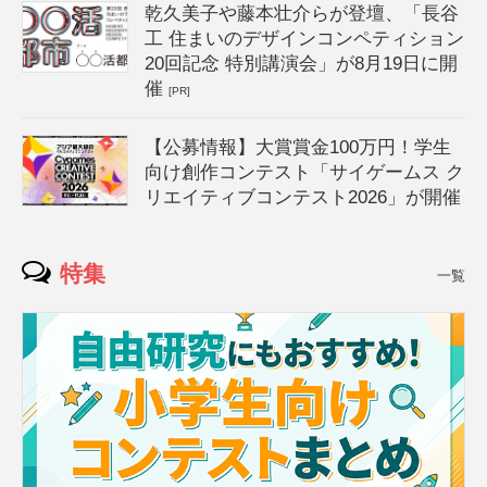
乾久美子や藤本壮介らが登壇、「長谷
工 住まいのデザインコンペティション
20回記念 特別講演会」が8月19日に開
催
[PR]
【公募情報】大賞賞金100万円！学生
向け創作コンテスト「サイゲームス ク
リエイティブコンテスト2026」が開催
特集
一覧