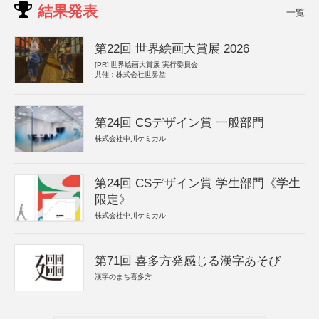
結果発表
一覧
第22回 世界絵画大賞展 2026
[PR]
世界絵画大賞展 実行委員会
共催：株式会社世界堂
第24回 CSデザイン賞 一般部門
株式会社中川ケミカル
第24回 CSデザイン賞 学生部門《学生
限定》
株式会社中川ケミカル
第71回 喜多方発感じる漢字あそび
漢字のまち喜多方