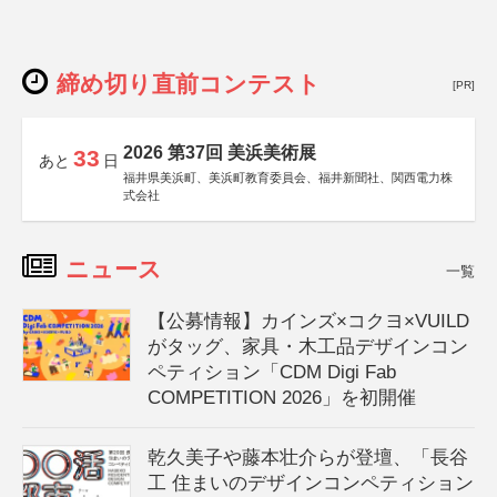
締め切り直前コンテスト
[PR]
2026 第37回 美浜美術展
33
あと
日
福井県美浜町、美浜町教育委員会、福井新聞社、関西電力株
式会社
ニュース
一覧
【公募情報】カインズ×コクヨ×VUILD
がタッグ、家具・木工品デザインコン
ペティション「CDM Digi Fab
COMPETITION 2026」を初開催
乾久美子や藤本壮介らが登壇、「長谷
工 住まいのデザインコンペティション