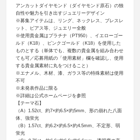
アンカットダイヤモンド（ダイヤモンド原石）の独
自性や魅力を引き出すジュエリーデザイン
※募集アイテムは、リング、ネックレス、ブレスレ
ット、ピアス等、ジュエリー全般
※使用貴金属はプラチナ（PT950）、イエローゴー
ルド（K18）、ピンクゴールド（K18）を使用した
ものとする（単体でも、複数の貴金属を組み合わせ
ても可／応募用紙の「使用素材」欄を確認し、使用
する貴金属素材に丸をつけること）
※エナメル、木材、漆、ガラス等の特殊素材は使用
不可
※未発表作品に限る
※詳細は公式ホームページを参照
【テーマ石】
（A）1.52ct、約7×約6.5×約5mm、形の崩れた八面
体、強蛍光
（B）1.57ct、約6.2×約6.5×約4.5mm、不定形、弱
蛍光