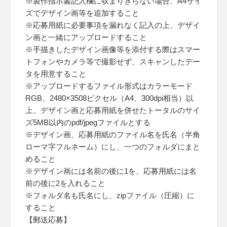
※製作指示書記入欄に収まりきらない場合、A4サイ
ズでデザイン画等を追加すること
※応募用紙に必要事項を漏れなく記入の上、デザイ
ン画と一緒にアップロードすること
※手描きしたデザイン画像等を添付する際はスマー
トフォンやカメラ等で撮影せず、スキャンしたデー
タを用意すること
※アップロードするファイル形式はカラーモード
RGB、2480×3508ピクセル（A4、300dpi相当）以
上、デザイン画と応募用紙を併せたトータルのサイ
ズ5MB以内のpdf/jpegファイルとする
※デザイン画、応募用紙のファイル名を氏名（半角
ローマ字フルネーム）にし、一つのフォルダにまと
めること
※デザイン画には名前の後に1を、応募用紙には名
前の後に2を入れること
※フォルダ名も氏名にし、zipファイル（圧縮）に
すること
【郵送応募】