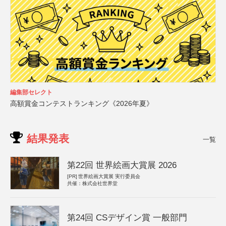
編集部セレクト
高額賞金コンテストランキング《2026年夏》
結果発表
一覧
第22回 世界絵画大賞展 2026
[PR]
世界絵画大賞展 実行委員会
共催：株式会社世界堂
第24回 CSデザイン賞 一般部門