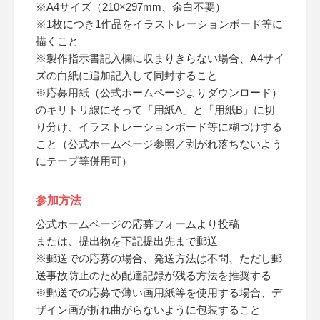
※A4サイズ（210×297mm、余白不要）
※1枚につき1作品をイラストレーションボード等に
描くこと
※製作指示書記入欄に収まりきらない場合、A4サイ
ズの白紙に追加記入して同封すること
※応募用紙（公式ホームページよりダウンロード）
のキリトリ線にそって「用紙A」と「用紙B」に切
り分け、イラストレーションボード等に糊づけする
こと（公式ホームページ参照／剥がれ落ちないよう
にテープ等併用可）
参加方法
公式ホームページの応募フォームより投稿
または、提出物を下記提出先まで郵送
※郵送での応募の場合、発送方法は不問、ただし郵
送事故防止のため配達記録が残る方法を推奨する
※郵送での応募で薄い画用紙等を使用する場合、デ
ザイン画が折れ曲がらないように包装すること