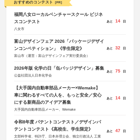
おすすめのコンテスト
[PR]
福岡八女ローカルベンチャースクール ビジネ
14
スコンテスト
あと
日
八女市
富山デザインフェア 2026「パッケージデザイ
32
ンコンペティション」《学生限定》
あと
日
富山市（運営：富山デザインフェア実行委員会）
2026年版 化学の日「缶バッジデザイン」募集
75
あと
日
公益社団法人日本化学会
【大手国内自動車部品メーカー×Wemake】
車に関わるすべての人を、もっと安全／安心
14
あと
日
にする新商品のアイデア募集
大手国内自動車部品メーカー、Wemake
令和8年度 パテントコンテスト／デザインパ
テントコンテスト《高校生、学生限定》
47
あと
日
文部科学省、特許庁、日本弁理士会、独立行政法人 工業