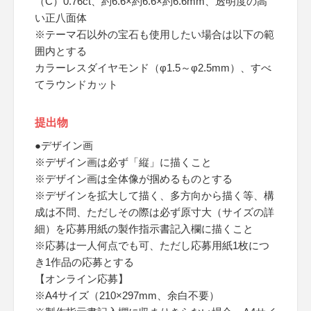
（C）0.76ct、約6.6×約6.6×約6.6mm、透明度の高
い正八面体
※テーマ石以外の宝石も使用したい場合は以下の範
囲内とする
カラーレスダイヤモンド（φ1.5～φ2.5mm）、すべ
てラウンドカット
提出物
●デザイン画
※デザイン画は必ず「縦」に描くこと
※デザイン画は全体像が掴めるものとする
※デザインを拡大して描く、多方向から描く等、構
成は不問、ただしその際は必ず原寸大（サイズの詳
細）を応募用紙の製作指示書記入欄に描くこと
※応募は一人何点でも可、ただし応募用紙1枚につ
き1作品の応募とする
【オンライン応募】
※A4サイズ（210×297mm、余白不要）