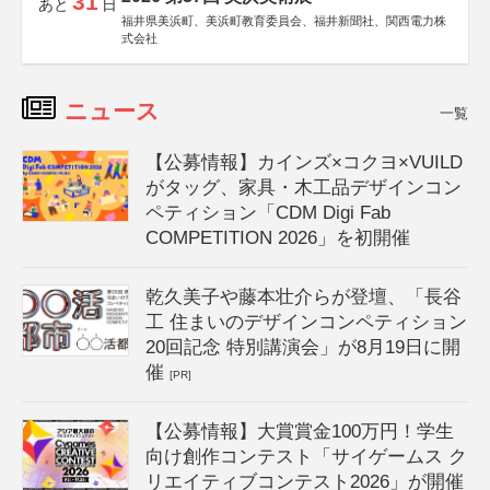
31
あと
日
福井県美浜町、美浜町教育委員会、福井新聞社、関西電力株
式会社
ニュース
一覧
【公募情報】カインズ×コクヨ×VUILD
がタッグ、家具・木工品デザインコン
ペティション「CDM Digi Fab
COMPETITION 2026」を初開催
乾久美子や藤本壮介らが登壇、「長谷
工 住まいのデザインコンペティション
20回記念 特別講演会」が8月19日に開
催
[PR]
【公募情報】大賞賞金100万円！学生
向け創作コンテスト「サイゲームス ク
リエイティブコンテスト2026」が開催