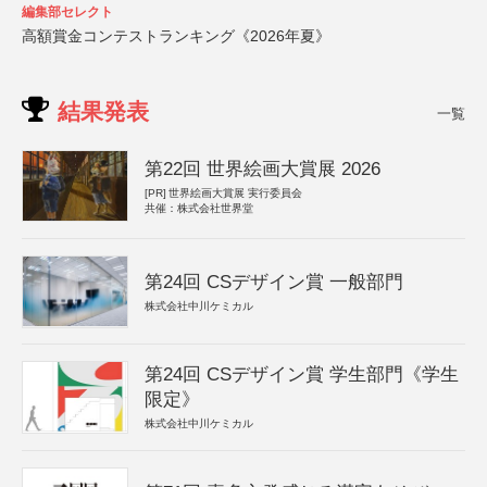
編集部セレクト
高額賞金コンテストランキング《2026年夏》
結果発表
一覧
第22回 世界絵画大賞展 2026
[PR]
世界絵画大賞展 実行委員会
共催：株式会社世界堂
第24回 CSデザイン賞 一般部門
株式会社中川ケミカル
第24回 CSデザイン賞 学生部門《学生
限定》
株式会社中川ケミカル