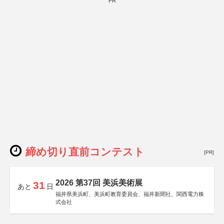
PR
締め切り直前コンテスト
[PR]
2026 第37回 美浜美術展
31
あと
日
福井県美浜町、美浜町教育委員会、福井新聞社、関西電力株
式会社