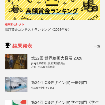
編集部セレクト
高額賞金コンテストランキング《2026年夏》
結果発表
一覧
第22回 世界絵画大賞展 2026
[PR]
世界絵画大賞展 実行委員会
共催：株式会社世界堂
第24回 CSデザイン賞 一般部門
株式会社中川ケミカル
第24回 CSデザイン賞 学生部門《学生