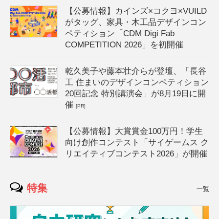
【公募情報】カインズ×コクヨ×VUILD
がタッグ、家具・木工品デザインコン
ペティション「CDM Digi Fab
COMPETITION 2026」を初開催
乾久美子や藤本壮介らが登壇、「長谷
工 住まいのデザインコンペティション
20回記念 特別講演会」が8月19日に開
催
[PR]
【公募情報】大賞賞金100万円！学生
向け創作コンテスト「サイゲームス ク
リエイティブコンテスト2026」が開催
特集
一覧