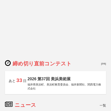
締め切り直前コンテスト
[PR]
2026 第37回 美浜美術展
33
あと
日
福井県美浜町、美浜町教育委員会、福井新聞社、関西電力株
式会社
ニュース
一覧