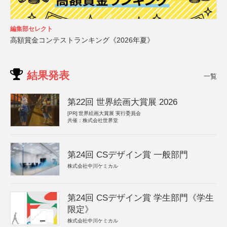
編集部セレクト
高額賞金コンテストランキング《2026年夏》
結果発表
一覧
第22回 世界絵画大賞展 2026
[PR]
世界絵画大賞展 実行委員会
共催：株式会社世界堂
第24回 CSデザイン賞 一般部門
株式会社中川ケミカル
第24回 CSデザイン賞 学生部門《学生
限定》
株式会社中川ケミカル