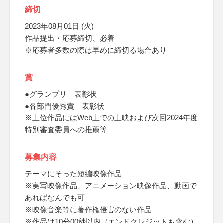
締切
2023年08月01日 (火)
作品提出・応募締切、必着
※応募者多数の際は早めに締切る場合あり
賞
●グランプリ 表彰状
●各部門優秀賞 表彰状
※上位作品にはWeb上での上映および次回2024年度
特別審査委員への推薦等
募集内容
テーマにそった短編映像作品
※実写映像作品、アニメーション映像作品、動画で
あればなんでも可
※映像音楽等に著作権侵害のない作品
※作品は10分00秒以内（エンドクレジットも含む）