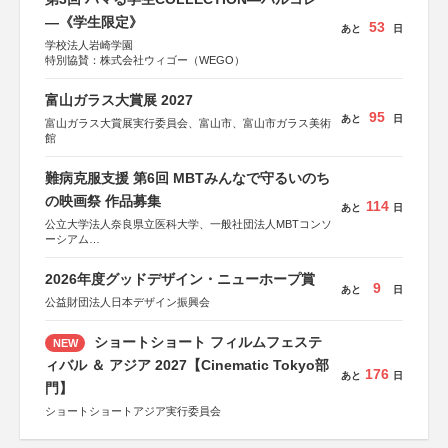
―《学生限定》
53
あと
日
学校法人岩崎学園
特別協賛：株式会社ウィゴー（WEGO）
富山ガラス大賞展 2027
95
あと
日
富山ガラス大賞展実行委員会、富山市、富山市ガラス美術
館
難病克服支援 第6回 MBTみんなで守るいのち
の映画祭 作品募集
114
あと
日
公立大学法人奈良県立医科大学、一般社団法人MBTコンソ
ーシアム
協力：読売新聞社
2026年度グッドデザイン・ニューホープ賞
後援：厚生労働省
9
あと
日
文部科学省
公益財団法人日本デザイン振興会
奈良県
日本経済団体連合会
ショートショート フィルムフェステ
NEW
関西経済連合会
「“よい仕事おこし”フェア」実行委員会
ィバル ＆ アジア 2027【Cinematic Tokyo部
176
関西文化学術研究都市推進機構
あと
日
門】
東京難病団体連絡協議会
ショートショートアジア実行委員会