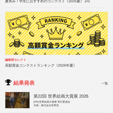
夏休み！学生におすすめのコンテスト《2026夏》
[PR]
編集部セレクト
高額賞金コンテストランキング《2026年夏》
結果発表
一覧
第22回 世界絵画大賞展 2026
[PR]
世界絵画大賞展 実行委員会
共催：株式会社世界堂