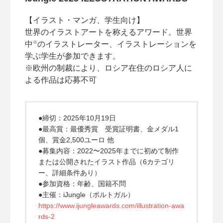
【イラスト・マンガ、学生向け】
世界のイラストアートを称えるアワード。世界
※
中
のイラストレーター、イラストレーションを
学ぶ学生が参加できます。
※欧州の制裁により、ロシア在住のロシア人に
よる作品は応募不可
●締切：2025年10月19日
●最高賞：最優秀賞 受賞証明書、金メダル1
個、賞金2,500ユーロ 他
●募集内容：2022〜2025年までに初めて制作
または公開されたイラスト作品（6カテゴリ
ー、詳細条件あり）
●参加資格：年齢、国籍不問
●主催：iJungle（ポルトガル）
https://www.ijungleawards.com/illustration-awa
rds-2