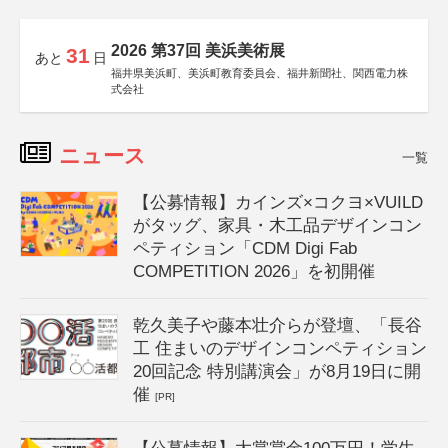
2026 第37回 美浜美術展
31
あと
日
福井県美浜町、美浜町教育委員会、福井新聞社、関西電力株
式会社
ニュース
一覧
【公募情報】カインズ×コクヨ×VUILD
がタッグ、家具・木工品デザインコン
ペティション「CDM Digi Fab
COMPETITION 2026」を初開催
乾久美子や藤本壮介らが登壇、「長谷
工 住まいのデザインコンペティション
20回記念 特別講演会」が8月19日に開
催
[PR]