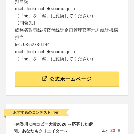
担当宛
mail : toukeinohi★soumu.go.jp
（「★」を「@」に変換してください）
【問合先】
総務省政策統括官付統計企画管理官室地方統計機構
担当
tel : 03-5273-1144
mail : toukeinohi★soumu.go.jp
（「★」を「@」に変換してください）
公式ホームページ
おすすめのコンテスト
[PR]
FM香川 CMコピー大賞2026 ～応募した瞬
23
間、あなたもクリエイター～
あと
日