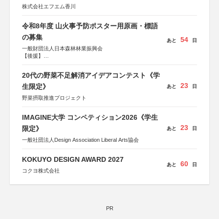
株式会社エフエム香川
令和8年度 山火事予防ポスター用原画・標語
の募集
54
あと
日
一般財団法人日本森林林業振興会
【後援】
総務省消防庁、文部科学省、林野庁、全国森林組合連合
会、森林火災対策協会
20代の野菜不足解消アイデアコンテスト《学
23
生限定》
あと
日
野菜摂取推進プロジェクト
IMAGINE大学 コンペティション2026《学生
23
限定》
あと
日
一般社団法人Design Association Liberal Arts協会
KOKUYO DESIGN AWARD 2027
60
あと
日
コクヨ株式会社
PR