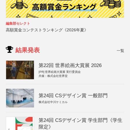
編集部セレクト
高額賞金コンテストランキング《2026年夏》
結果発表
一覧
第22回 世界絵画大賞展 2026
[PR]
世界絵画大賞展 実行委員会
共催：株式会社世界堂
第24回 CSデザイン賞 一般部門
株式会社中川ケミカル
第24回 CSデザイン賞 学生部門《学生
限定》