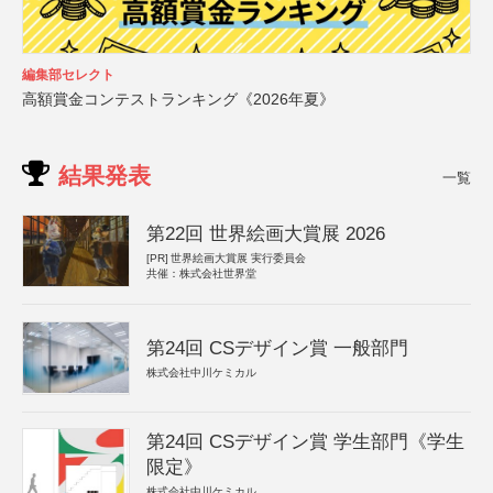
編集部セレクト
高額賞金コンテストランキング《2026年夏》
結果発表
一覧
第22回 世界絵画大賞展 2026
[PR]
世界絵画大賞展 実行委員会
共催：株式会社世界堂
第24回 CSデザイン賞 一般部門
株式会社中川ケミカル
第24回 CSデザイン賞 学生部門《学生
限定》
株式会社中川ケミカル