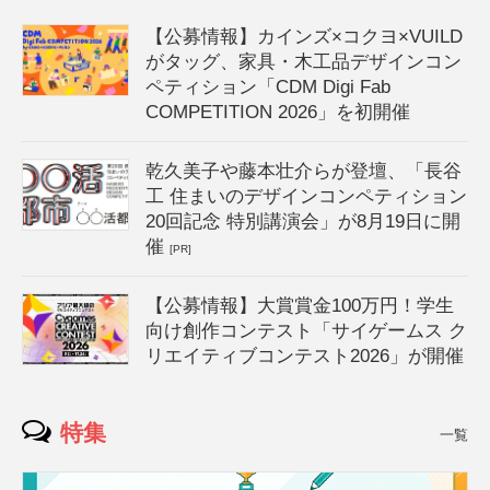
【公募情報】カインズ×コクヨ×VUILD
がタッグ、家具・木工品デザインコン
ペティション「CDM Digi Fab
COMPETITION 2026」を初開催
乾久美子や藤本壮介らが登壇、「長谷
工 住まいのデザインコンペティション
20回記念 特別講演会」が8月19日に開
催
[PR]
【公募情報】大賞賞金100万円！学生
向け創作コンテスト「サイゲームス ク
リエイティブコンテスト2026」が開催
特集
一覧