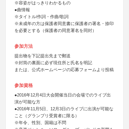
※容姿がはっきりわかるもの
●曲情報
※タイトル/作詞・作曲/歌詞
※未成年の方は保護者同意書に保護者の署名・捺印
を必要とする（保護者の同意署名を同封）
参加方法
提出物を下記提出先まで郵送
※封筒の裏面に必ず現住所と氏名を明記
または、公式ホームページの応募フォームより投稿
参加資格
●2016年12月4日大会開催当日の会場でのライブ出
演が可能な方
●2016年11月5日、12月3日のライブに出演が可能な
こと（グランプリ受賞者に限る）
※年令、性別、国籍は不問