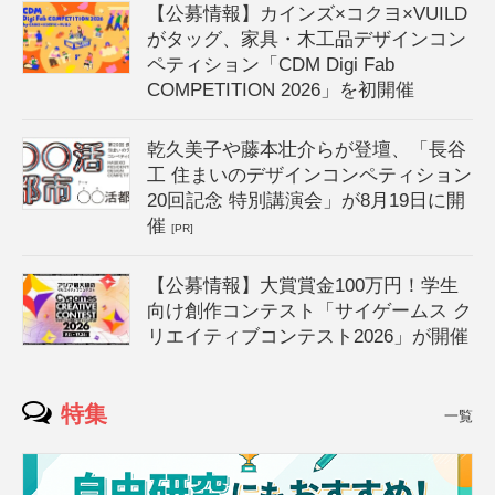
【公募情報】カインズ×コクヨ×VUILD
がタッグ、家具・木工品デザインコン
ペティション「CDM Digi Fab
COMPETITION 2026」を初開催
乾久美子や藤本壮介らが登壇、「長谷
工 住まいのデザインコンペティション
20回記念 特別講演会」が8月19日に開
催
[PR]
【公募情報】大賞賞金100万円！学生
向け創作コンテスト「サイゲームス ク
リエイティブコンテスト2026」が開催
特集
一覧