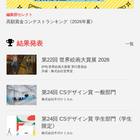
編集部セレクト
高額賞金コンテストランキング《2026年夏》
結果発表
一覧
第22回 世界絵画大賞展 2026
[PR]
世界絵画大賞展 実行委員会
共催：株式会社世界堂
第24回 CSデザイン賞 一般部門
株式会社中川ケミカル
第24回 CSデザイン賞 学生部門《学生
限定》
株式会社中川ケミカル