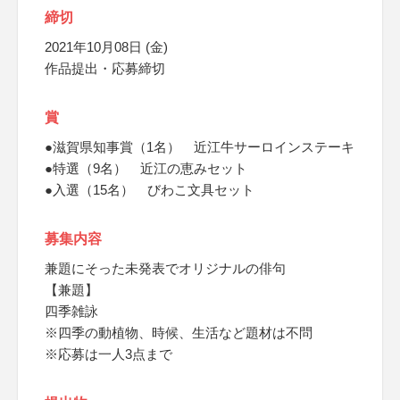
締切
2021年10月08日 (金)
作品提出・応募締切
賞
●滋賀県知事賞（1名） 近江牛サーロインステーキ
●特選（9名） 近江の恵みセット
●入選（15名） びわこ文具セット
募集内容
兼題にそった未発表でオリジナルの俳句
【兼題】
四季雑詠
※四季の動植物、時候、生活など題材は不問
※応募は一人3点まで