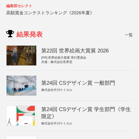
編集部セレクト
高額賞金コンテストランキング《2026年夏》
結果発表
一覧
第22回 世界絵画大賞展 2026
[PR]
世界絵画大賞展 実行委員会
共催：株式会社世界堂
第24回 CSデザイン賞 一般部門
株式会社中川ケミカル
第24回 CSデザイン賞 学生部門《学生
限定》
株式会社中川ケミカル