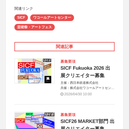
関連リンク
SICF
ワコールアートセンター
芸術祭・アートフェス
関連記事
募集要項
SICF Fukuoka 2026 出
展クリエイター募集
主催：西日本鉄道株式会社
共催：株式会社ワコールアートセンタ
ー
2026/04/30 10:00
企画制作：スパイラル
グラフィックデザイン：田部井美奈
募集要項
SICF26 MARKET部門 出
展クリエイター募集