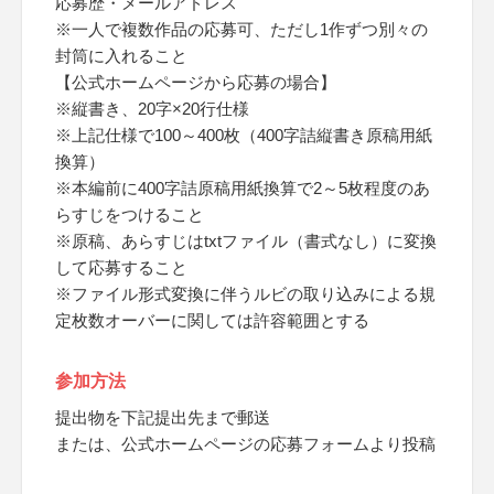
応募歴・メールアドレス
※一人で複数作品の応募可、ただし1作ずつ別々の
封筒に入れること
【公式ホームページから応募の場合】
※縦書き、20字×20行仕様
※上記仕様で100～400枚（400字詰縦書き原稿用紙
換算）
※本編前に400字詰原稿用紙換算で2～5枚程度のあ
らすじをつけること
※原稿、あらすじはtxtファイル（書式なし）に変換
して応募すること
※ファイル形式変換に伴うルビの取り込みによる規
定枚数オーバーに関しては許容範囲とする
参加方法
提出物を下記提出先まで郵送
または、公式ホームページの応募フォームより投稿