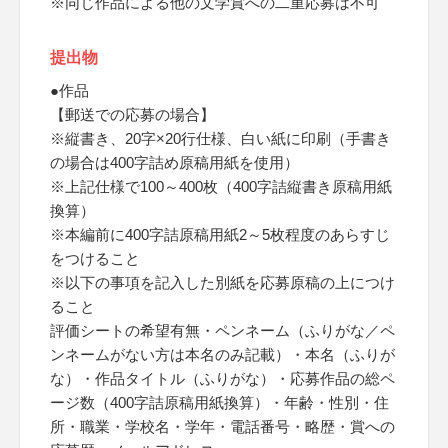
※同じ作品による他の文学賞への二重応募は不可
提出物
●作品
【郵送での応募の場合】
※縦書き、20字×20行仕様、白い紙に印刷（手書き
の場合は400字詰め原稿用紙を使用）
※上記仕様で100～400枚（400字詰縦書き原稿用紙
換算）
※本編前に400字詰原稿用紙2～5枚程度のあらすじ
をつけること
※以下の事項を記入した別紙を応募原稿の上につけ
ること
評価シートの希望有無・ペンネーム（ふりがな／ペ
ンネームがない方は本名のみ記載）・本名（ふりが
な）・作品タイトル（ふりがな）・応募作品の総ペ
ージ数（400字詰原稿用紙換算）・年齢・性別・住
所・職業・学校名・学年・電話番号・略歴・賞への