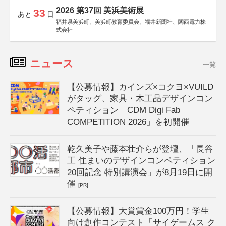
2026 第37回 美浜美術展
33
あと
日
福井県美浜町、美浜町教育委員会、福井新聞社、関西電力株
式会社
ニュース
一覧
【公募情報】カインズ×コクヨ×VUILD
がタッグ、家具・木工品デザインコン
ペティション「CDM Digi Fab
COMPETITION 2026」を初開催
乾久美子や藤本壮介らが登壇、「長谷
工 住まいのデザインコンペティション
20回記念 特別講演会」が8月19日に開
催
[PR]
【公募情報】大賞賞金100万円！学生
向け創作コンテスト「サイゲームス ク