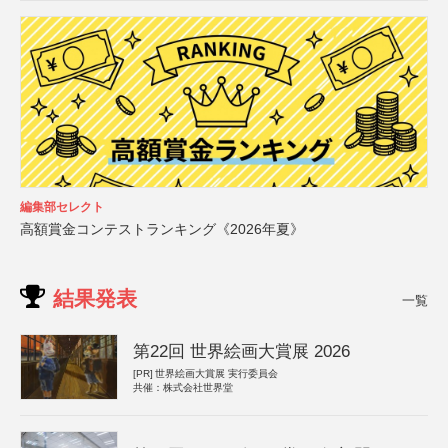
編集部セレクト
高額賞金コンテストランキング《2026年夏》
結果発表
一覧
第22回 世界絵画大賞展 2026
[PR]
世界絵画大賞展 実行委員会
共催：株式会社世界堂