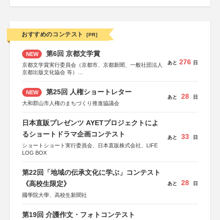
おすすめのコンテスト
[PR]
第6回 京都文学賞
NEW
276
あと
日
京都文学賞実行委員会（京都市、京都新聞、一般社団法人
京都出版文化協会 等）
協力：京都府書店商業組合、朝日新聞出版、
KADOKAWA、河出書房新社、幻冬舎、講談社、光文社、
第25回 人権ショートレター
NEW
集英社、小学館、祥伝社、新潮社、淡交社、ちいさいミシ
28
あと
日
マ社、徳間書店、早川書房、PHP研究所、双葉社、文藝春
大和郡山市人権のまちづくり推進協議会
秋、ポプラ社、毎日新聞出版
日本直販プレゼンツ AYETプロジェクトによ
るショートドラマ企画コンテスト
33
あと
日
ショートショート実行委員会、日本直販株式会社、LIFE
LOG BOX
第22回「地域の伝承文化に学ぶ」コンテスト
28
《高校生限定》
あと
日
國學院大學、高校生新聞社
第19回 介護作文・フォトコンテスト