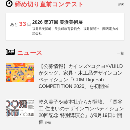
締め切り直前コンテスト
[PR]
2026 第37回 美浜美術展
33
あと
日
福井県美浜町、美浜町教育委員会、福井新聞社、関西電力株
式会社
ニュース
一覧
【公募情報】カインズ×コクヨ×VUILD
がタッグ、家具・木工品デザインコン
ペティション「CDM Digi Fab
COMPETITION 2026」を初開催
乾久美子や藤本壮介らが登壇、「長谷
工 住まいのデザインコンペティション
20回記念 特別講演会」が8月19日に開
催
[PR]