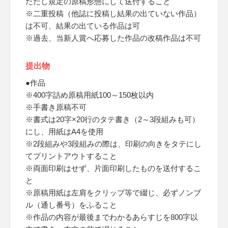
ただし規定の原稿形態にして送付すること
※二重投稿（他誌に投稿し結果の出ていない作品）
は不可、結果の出ている作品は可
※過去、当新人賞へ応募した作品の改稿作品は不可
提出物
●作品
※400字詰め原稿用紙100～150枚以内
※手書き原稿不可
※書式は20字×20行のタテ書き（2～3段組みも可）
にし、用紙はA4を使用
※2段組みや3段組みの際は、印刷の向きをタテにし
てプリントアウトすること
※両面印刷はせず、片面印刷したものを送付するこ
と
※原稿用紙は左肩をクリップ等で綴じ、必ずノンブ
ル（通し番号）をふること
※作品の内容が最後までわかるあらすじを800字以