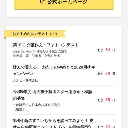
公式ホームページ
おすすめのコンテスト
[PR]
第19回 介護作文・フォトコンテスト
54
あと
日
公益社団法人 全国老人福祉施設協議会
※後援：厚生労働省、文部科学省
詠んで貰える！ わたしのやめとま2026川柳キ
76
ャンペーン
あと
日
カルビー株式会社
令和8年度 山火事予防ポスター用原画・標語
の募集
55
あと
日
一般財団法人日本森林林業振興会
【後援】
総務省消防庁、文部科学省、林野庁、全国森林組合連合
会、森林火災対策協会
第4回 銅のすごいちからを調べてみよう！ 夏
54
休み自由研究コンテスト《小・中学生限定》
あと
日