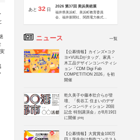
2026 第37回 美浜美術展
32
あと
日
福井県美浜町、美浜町教育委員
ー
会、福井新聞社、関西電力株式会
と
社
魅
ニュース
一覧
金
実
【公募情報】カインズ×コク
ヨ×VUILDがタッグ、家具・
木工品デザインコンペティシ
感
ョン「CDM Digi Fab
マ
COMPETITION 2026」を初
開催
く
乾久美子や藤本壮介らが登
壇、「長谷工 住まいのデザ
インコンペティション 20回
記念 特別講演会」が8月19日
に開催
[PR]
【公募情報】大賞賞金100万
円！学生向け創作コンテスト