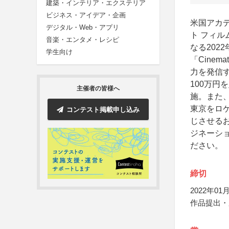
建築・インテリア・エクステリア
ビジネス・アイデア・企画
米国アカ
デジタル・Web・アプリ
ト フィル
音楽・エンタメ・レシピ
なる202
学生向け
「Cine
力を発信
100万
主催者の皆様へ
施。また
東京をロ
コンテスト掲載申し込み
じさせる
ジネーシ
ださい。
締切
2022年01月
作品提出・