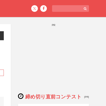
PR
締め切り直前コンテスト
[PR]