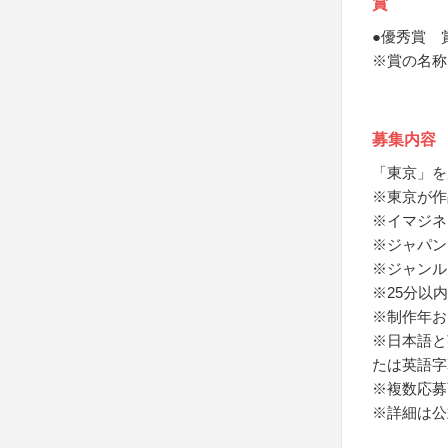
賞
●優秀賞 
※賞の名称
募集内容
「東京」を
※東京が作
※イマジネ
※ジャパン
※ジャンル
※25分以
※制作年お
※日本語と
たは英語字
※複数応募
※詳細は公