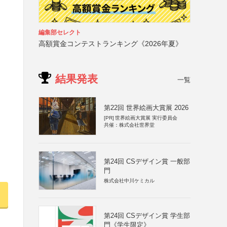
編集部セレクト
高額賞金コンテストランキング《2026年夏》
結果発表
一覧
第22回 世界絵画大賞展 2026
[PR]
世界絵画大賞展 実行委員会
共催：株式会社世界堂
第24回 CSデザイン賞 一般部
門
株式会社中川ケミカル
第24回 CSデザイン賞 学生部
門《学生限定》