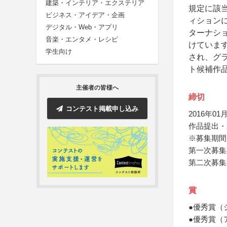
建築・インテリア・エクステリア
規定に該
ビジネス・アイデア・企画
ィション
デジタル・Web・アプリ
ターナシ
音楽・エンタメ・レシピ
けていま
学生向け
され、グ
ト候補作
主催者の皆様へ
締切
コンテスト掲載申し込み
2016年01月
作品提出・
※募集期間
第一次募集
第二次募集期
賞
●優秀賞（
●優秀賞（