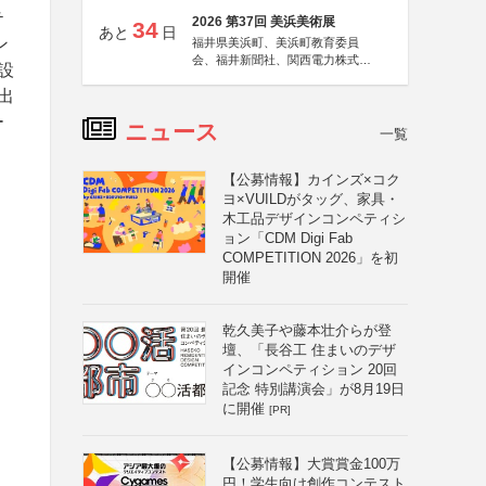
テ
2026 第37回 美浜美術展
34
あと
日
ン
福井県美浜町、美浜町教育委員
会、福井新聞社、関西電力株式会
設
社
出
ー
ニュース
一覧
【公募情報】カインズ×コク
ヨ×VUILDがタッグ、家具・
木工品デザインコンペティシ
ョン「CDM Digi Fab
COMPETITION 2026」を初
開催
乾久美子や藤本壮介らが登
壇、「長谷工 住まいのデザ
インコンペティション 20回
記念 特別講演会」が8月19日
に開催
[PR]
【公募情報】大賞賞金100万
円！学生向け創作コンテスト