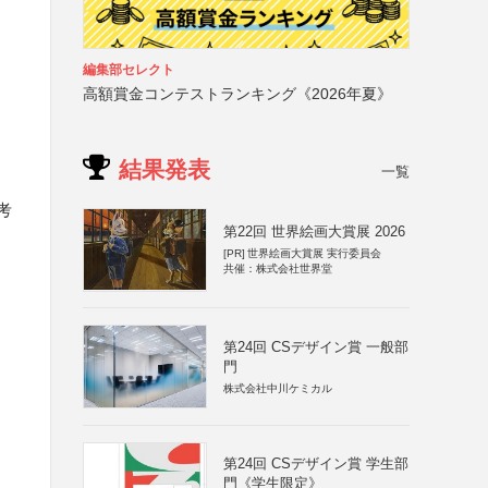
編集部セレクト
高額賞金コンテストランキング《2026年夏》
結果発表
一覧
考
第22回 世界絵画大賞展 2026
[PR]
世界絵画大賞展 実行委員会
共催：株式会社世界堂
第24回 CSデザイン賞 一般部
門
株式会社中川ケミカル
第24回 CSデザイン賞 学生部
門《学生限定》