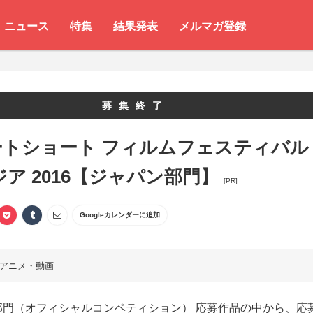
ニュース
特集
結果発表
メルマガ登録
募集終了
ートショート フィルムフェスティバル
ジア 2016【ジャパン部門】
[PR]
Googleカレンダーに追加
アニメ・動画
部門（オフィシャルコンペティション） 応募作品の中から、応