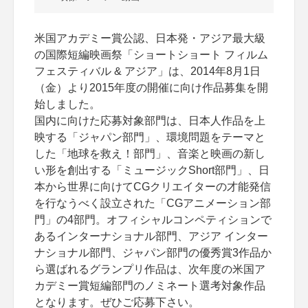
米国アカデミー賞公認、日本発・アジア最大級
の国際短編映画祭「ショートショート フィルム
フェスティバル & アジア」は、2014年8月1日
（金）より2015年度の開催に向け作品募集を開
始しました。
国内に向けた応募対象部門は、日本人作品を上
映する「ジャパン部門」、環境問題をテーマと
した「地球を救え！部門」、音楽と映画の新し
い形を創出する「ミュージックShort部門」、日
本から世界に向けてCGクリエイターの才能発信
を行なうべく設立された「CGアニメーション部
門」の4部門。オフィシャルコンペティションで
あるインターナショナル部門、アジア インター
ナショナル部門、ジャパン部門の優秀賞3作品か
ら選ばれるグランプリ作品は、次年度の米国ア
カデミー賞短編部門のノミネート選考対象作品
となります。ぜひご応募下さい。