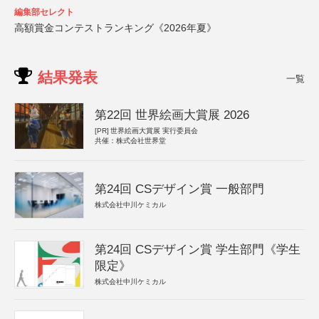
編集部セレクト
高額賞金コンテストランキング《2026年夏》
結果発表
一覧
第22回 世界絵画大賞展 2026
[PR]
世界絵画大賞展 実行委員会
共催：株式会社世界堂
第24回 CSデザイン賞 一般部門
株式会社中川ケミカル
第24回 CSデザイン賞 学生部門《学生
限定》
株式会社中川ケミカル