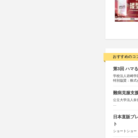
おすすめのコ
第3回 ハマ
学校法人岩崎学
特別協賛：株式
難病克服支援
公立大学法人奈
協力：読売新聞
後援：厚生労働
日本直販プレ
文部科学
奈良県
ト
日本経済団
ショートショート
関西経済連
「“よい仕事