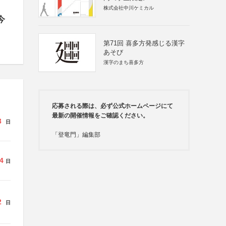
株式会社中川ケミカル
今
第71回 喜多方発感じる漢字
あそび
漢字のまち喜多方
応募される際は、必ず公式ホームページにて
最新の開催情報をご確認ください。
3
日
「登竜門」編集部
4
日
2
日