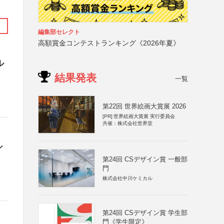
編集部セレクト
高額賞金コンテストランキング《2026年夏》
ル
結果発表
一覧
第22回 世界絵画大賞展 2026
[PR]
世界絵画大賞展 実行委員会
共催：株式会社世界堂
シ
第24回 CSデザイン賞 一般部
門
株式会社中川ケミカル
第24回 CSデザイン賞 学生部
門《学生限定》