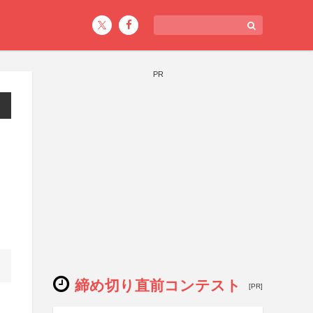
PR
締め切り直前コンテスト
[PR]