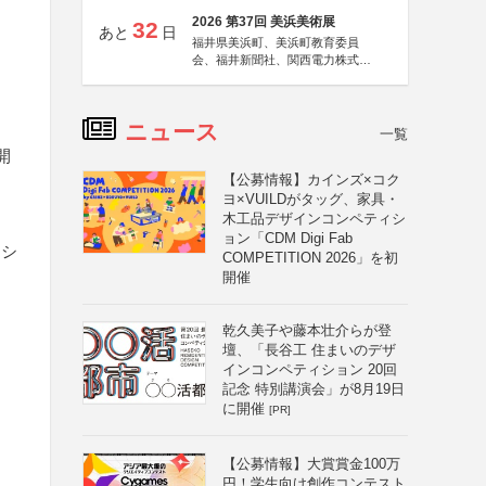
2026 第37回 美浜美術展
32
あと
日
福井県美浜町、美浜町教育委員
会、福井新聞社、関西電力株式会
社
ニュース
一覧
開
【公募情報】カインズ×コク
ヨ×VUILDがタッグ、家具・
木工品デザインコンペティシ
ョン「CDM Digi Fab
ーシ
COMPETITION 2026」を初
開催
乾久美子や藤本壮介らが登
壇、「長谷工 住まいのデザ
インコンペティション 20回
記念 特別講演会」が8月19日
に開催
[PR]
【公募情報】大賞賞金100万
円！学生向け創作コンテスト