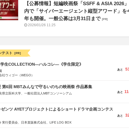
【公募情報】短編映画祭「SSFF & ASIA 2026」
内で「サイバーエージェント縦型アワード」を
年も開催。一般公募は3月31日まで
[PR]
2026/01/26 11:25
ンテスト
[PR]
る学生COLLECTION―ハルコレ―《学生限定》
5
あと
園
会社ウィゴー（WEGO）
 第6回 MBTみんなで守るいのちの映画祭 作品募集
11
あと
良県立医科大学、一般社団法人MBTコンソーシアム
社
省
ゼンツ AYETプロジェクトによるショートドラマ企画コンテス
省
3
あと
体連合会
実行委員会、日本直販株式会社、LIFE LOG BOX
合会
おこし”フェア」実行委員会