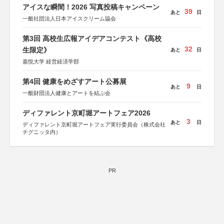
アイスな瞬間！2026 写真投稿キャンペーン
39
あと
日
一般社団法人日本アイスクリーム協会
第3回 高校生広報アイデアコンテスト《高校
32
生限定》
あと
日
嘉悦大学 経営経済学部
第4回 健康をめざすアート公募展
9
あと
日
一般財団法人健康とアートを結ぶ会
ディファレント京町堀アートフェア2026
3
あと
日
ディファレント京町堀アートフェア実行委員会（株式会社
チグニッタ内）
PR