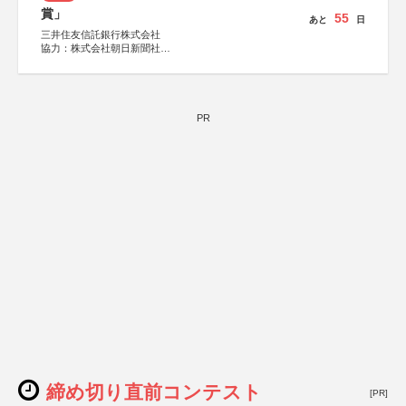
賞」
55
あと
日
三井住友信託銀行株式会社
協力：株式会社朝日新聞社
後援：日本郵便株式会社
PR
締め切り直前コンテスト
[PR]