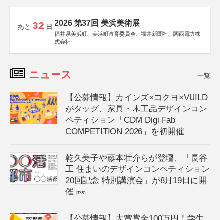
2026 第37回 美浜美術展
32
あと
日
福井県美浜町、美浜町教育委員会、福井新聞社、関西電力株
式会社
ニュース
一覧
【公募情報】カインズ×コクヨ×VUILD
がタッグ、家具・木工品デザインコン
ペティション「CDM Digi Fab
COMPETITION 2026」を初開催
乾久美子や藤本壮介らが登壇、「長谷
工 住まいのデザインコンペティション
20回記念 特別講演会」が8月19日に開
催
[PR]
【公募情報】大賞賞金100万円！学生