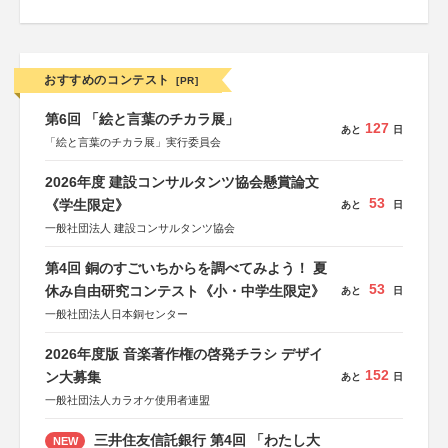
おすすめのコンテスト
[PR]
第6回 「絵と言葉のチカラ展」
127
あと
日
「絵と言葉のチカラ展」実行委員会
2026年度 建設コンサルタンツ協会懸賞論文
53
《学生限定》
あと
日
一般社団法人 建設コンサルタンツ協会
第4回 銅のすごいちからを調べてみよう！ 夏
53
休み自由研究コンテスト《小・中学生限定》
あと
日
一般社団法人日本銅センター
2026年度版 音楽著作権の啓発チラシ デザイ
152
ン大募集
あと
日
一般社団法人カラオケ使用者連盟
三井住友信託銀行 第4回 「わたし大
NEW