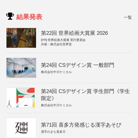
結果発表
一覧
第22回 世界絵画大賞展 2026
[PR]
世界絵画大賞展 実行委員会
共催：株式会社世界堂
第24回 CSデザイン賞 一般部門
株式会社中川ケミカル
第24回 CSデザイン賞 学生部門《学生
限定》
株式会社中川ケミカル
第71回 喜多方発感じる漢字あそび
漢字のまち喜多方