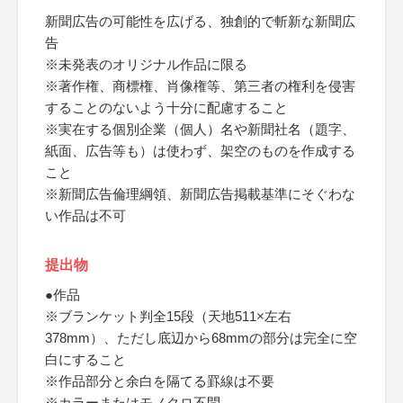
新聞広告の可能性を広げる、独創的で斬新な新聞広
告
※未発表のオリジナル作品に限る
※著作権、商標権、肖像権等、第三者の権利を侵害
することのないよう十分に配慮すること
※実在する個別企業（個人）名や新聞社名（題字、
紙面、広告等も）は使わず、架空のものを作成する
こと
※新聞広告倫理綱領、新聞広告掲載基準にそぐわな
い作品は不可
提出物
●作品
※ブランケット判全15段（天地511×左右
378mm）、ただし底辺から68mmの部分は完全に空
白にすること
※作品部分と余白を隔てる罫線は不要
※カラーまたはモノクロ不問