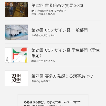
第22回 世界絵画大賞展 2026
[PR]
世界絵画大賞展 実行委員会
共催：株式会社世界堂
第24回 CSデザイン賞 一般部門
株式会社中川ケミカル
第24回 CSデザイン賞 学生部門《学生
限定》
株式会社中川ケミカル
第71回 喜多方発感じる漢字あそび
漢字のまち喜多方
応募される際は、必ず公式ホームページにて