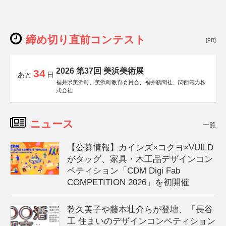
締め切り直前コンテスト
[PR]
2026 第37回 美浜美術展
34
あと
日
福井県美浜町、美浜町教育委員会、福井新聞社、関西電力株
式会社
ニュース
一覧
【公募情報】カインズ×コクヨ×VUILD
がタッグ、家具・木工品デザインコン
ペティション「CDM Digi Fab
COMPETITION 2026」を初開催
乾久美子や藤本壮介らが登壇、「長谷
工 住まいのデザインコンペティション