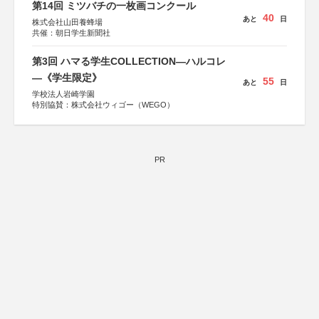
第14回 ミツバチの一枚画コンクール
40
あと
日
株式会社山田養蜂場
共催：朝日学生新聞社
第3回 ハマる学生COLLECTION―ハルコレ
―《学生限定》
55
あと
日
学校法人岩崎学園
特別協賛：株式会社ウィゴー（WEGO）
PR