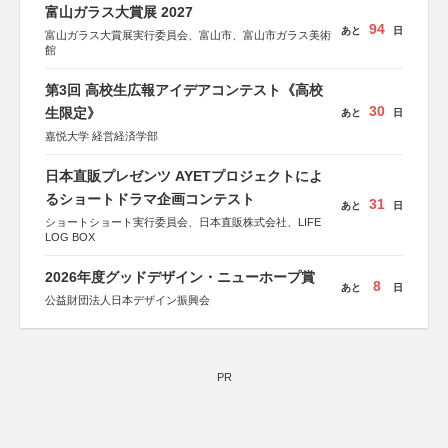
協力：読売新聞社
富山ガラス大賞展 2027
後援：厚生労働省
94
あと
日
文部科学省
富山ガラス大賞展実行委員会、富山市、富山市ガラス美術
奈良県
館
日本経済団体連合会
関西経済連合会
第3回 高校生広報アイデアコンテスト《高校
「“よい仕事おこし”フェア」実行委員会
関西文化学術研究都市推進機構
30
生限定》
あと
日
東京難病団体連絡協議会
嘉悦大学 経営経済学部
日本直販プレゼンツ AYETプロジェクトによ
るショートドラマ企画コンテスト
31
あと
日
ショートショート実行委員会、日本直販株式会社、LIFE
LOG BOX
2026年度グッドデザイン・ニューホープ賞
8
あと
日
公益財団法人日本デザイン振興会
PR