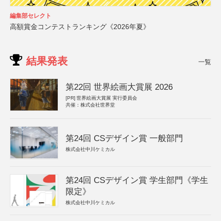
編集部セレクト
高額賞金コンテストランキング《2026年夏》
結果発表
一覧
第22回 世界絵画大賞展 2026
[PR]
世界絵画大賞展 実行委員会
共催：株式会社世界堂
第24回 CSデザイン賞 一般部門
株式会社中川ケミカル
第24回 CSデザイン賞 学生部門《学生
限定》
株式会社中川ケミカル