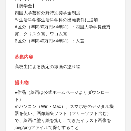
【奨学金】
四国大学芸術分野特別奨学金制度
※生活科学部生活科学科の出願要件に追加
A区分（年間80万円×4年間）：四国大学学長優秀
賞、クリスタ賞、ワコム賞
B区分（年間40万円×4年間）：入選
募集内容
高校生による所定の線画の塗り絵
提出物
●作品（線画は公式ホームページよりダウンロー
ド）
※パソコン（Win・Mac）、スマホ等のデジタル機
器を使い、画像編集ソフト（フリーソフト含む）
で、線画に塗り絵を施し、できたイラスト画像を
jpeg/pngファイルで保存すること