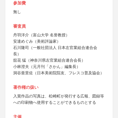
参加費
無し
審査員
丹羽洋介（富山大学 名誉教授）
安達めぐみ（美術評論家）
石川隆司（一般社団法人 日本左官業組合連合会
長）
舘花 猛（神奈川県左官業組合連合会長）
小林澄夫（元月刊「さかん」編集長）
洞谷亜里佐（日本美術院院友、フレスコ普及協会）
著作権の扱い
入賞作品の写真は、松崎町が発行する広報、図録等
への印刷物へ使用することができるものとする
主催