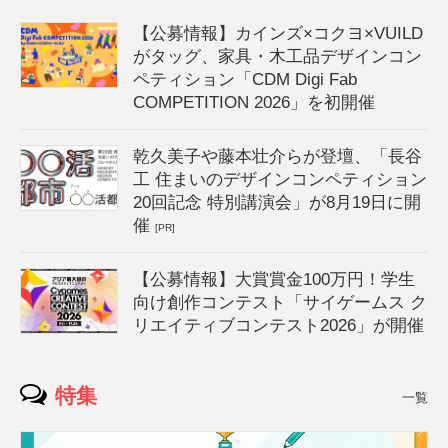
【公募情報】カインズ×コクヨ×VUILD
がタッグ、家具・木工品デザインコン
ペティション「CDM Digi Fab
COMPETITION 2026」を初開催
乾久美子や藤本壮介らが登壇、「長谷
工 住まいのデザインコンペティション
20回記念 特別講演会」が8月19日に開
催
[PR]
【公募情報】大賞賞金100万円！学生
向け創作コンテスト「サイゲームス ク
リエイティブコンテスト2026」が開催
特集
一覧