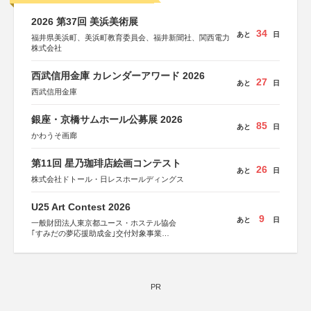
2026 第37回 美浜美術展
34
あと
日
福井県美浜町、美浜町教育委員会、福井新聞社、関西電力
株式会社
西武信用金庫 カレンダーアワード 2026
27
あと
日
西武信用金庫
銀座・京橋サムホール公募展 2026
85
あと
日
かわうそ画廊
第11回 星乃珈琲店絵画コンテスト
26
あと
日
株式会社ドトール・日レスホールディングス
U25 Art Contest 2026
9
あと
日
一般財団法人東京都ユース・ホステル協会
｢すみだの夢応援助成金｣交付対象事業
すみだ五彩の芸術祭 連携企画
PR