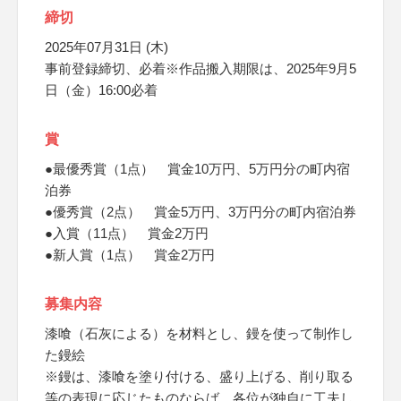
締切
2025年07月31日 (木)
事前登録締切、必着※作品搬入期限は、2025年9月5
日（金）16:00必着
賞
●最優秀賞（1点） 賞金10万円、5万円分の町内宿
泊券
●優秀賞（2点） 賞金5万円、3万円分の町内宿泊券
●入賞（11点） 賞金2万円
●新人賞（1点） 賞金2万円
募集内容
漆喰（石灰による）を材料とし、鏝を使って制作し
た鏝絵
※鏝は、漆喰を塗り付ける、盛り上げる、削り取る
等の表現に応じたものならば、各位が独自に工夫し