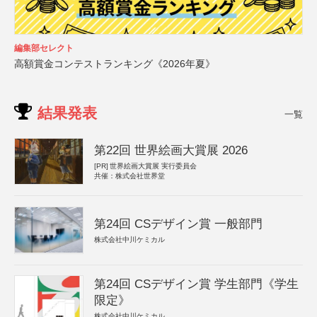
編集部セレクト
高額賞金コンテストランキング《2026年夏》
結果発表
一覧
第22回 世界絵画大賞展 2026
[PR]
世界絵画大賞展 実行委員会
共催：株式会社世界堂
第24回 CSデザイン賞 一般部門
株式会社中川ケミカル
第24回 CSデザイン賞 学生部門《学生
限定》
株式会社中川ケミカル