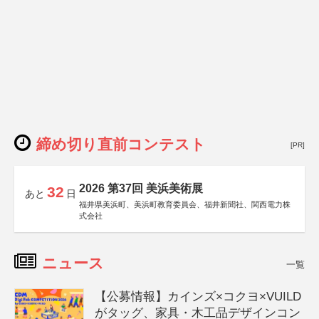
締め切り直前コンテスト
[PR]
2026 第37回 美浜美術展
32
あと
日
福井県美浜町、美浜町教育委員会、福井新聞社、関西電力株
式会社
ニュース
一覧
【公募情報】カインズ×コクヨ×VUILD
がタッグ、家具・木工品デザインコン