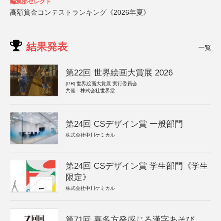
編集部セレクト
高額賞金コンテストランキング《2026年夏》
結果発表
一覧
第22回 世界絵画大賞展 2026
[PR]
世界絵画大賞展 実行委員会
共催：株式会社世界堂
第24回 CSデザイン賞 一般部門
株式会社中川ケミカル
第24回 CSデザイン賞 学生部門《学生
限定》
株式会社中川ケミカル
第71回 喜多方発感じる漢字あそび