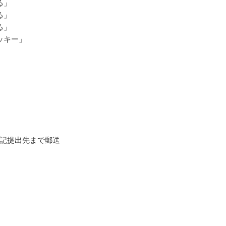
る」
る」
る」
ッキー」
記提出先まで郵送