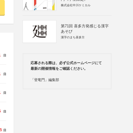
株式会社中川ケミカル
第71回 喜多方発感じる漢字
あそび
漢字のまち喜多方
1
日
応募される際は、必ず公式ホームページにて
最新の開催情報をご確認ください。
1
日
「登竜門」編集部
1
日
5
日
5
日