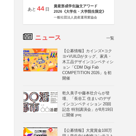
資産形成学生論文アワード
44
あと
日
2026《大学生・大学院生限定》
一般社団法人資産運用業協会
ニュース
一覧
【公募情報】カインズ×コク
ヨ×VUILDがタッグ、家具・
木工品デザインコンペティシ
ョン「CDM Digi Fab
COMPETITION 2026」を初
開催
乾久美子や藤本壮介らが登
壇、「長谷工 住まいのデザ
インコンペティション 20回
記念 特別講演会」が8月19日
に開催
[PR]
【公募情報】大賞賞金100万
円！学生向け創作コンテスト