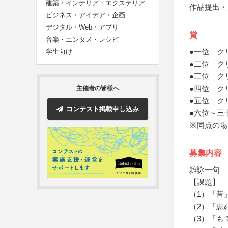
建築・インテリア・エクステリア
作品提出・
ビジネス・アイデア・企画
デジタル・Web・アプリ
賞
音楽・エンタメ・レシピ
●一位 ク
学生向け
●二位 ク
●三位 ク
●四位 ク
主催者の皆様へ
●五位 ク
コンテスト掲載申し込み
●六位～三
※同点の場
募集内容
雑詠一句
【課題】
（1）「昔
（2）「恵
（3）「も