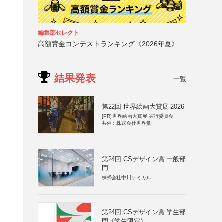
編集部セレクト
高額賞金コンテストランキング《2026年夏》
結果発表
一覧
第22回 世界絵画大賞展 2026
[PR]
世界絵画大賞展 実行委員会
共催：株式会社世界堂
第24回 CSデザイン賞 一般部
門
株式会社中川ケミカル
第24回 CSデザイン賞 学生部
門《学生限定》