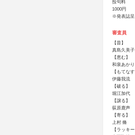
投句料
1000円
※発表誌呈
審査員
【昔】
真島久美子
【恵む】
和泉あかり
【もてなす
伊藤我流
【破る】
堀江加代
【譲る】
荻原鹿声
【寄る】
上村 脩
【ラッキー