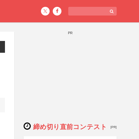
PR
締め切り直前コンテスト
[PR]