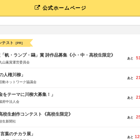
公式ホームページ
ンテスト
[PR]
薫「帆・ランプ・鷗」賞 詩作品募集《小・中・高校生限定》
5
あと
丸山薫賞運営委員会
の人権川柳」
2
あと
活動ネットワーク協議会
税金をテーマに川柳大募集！」
2
あと
蔵府中法人会
国高校生創作コンテスト《高校生限定》
2
あと
校生新聞社
と言葉のチカラ展」
12
あと