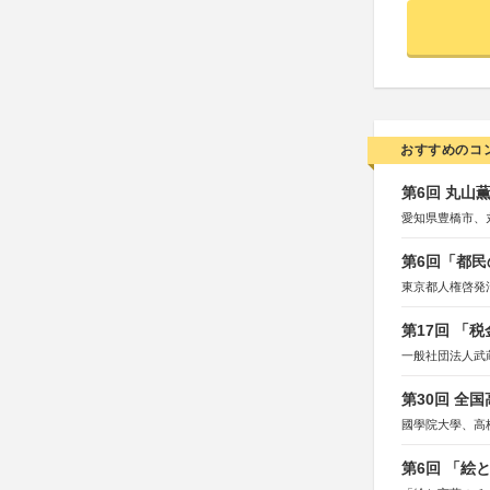
おすすめのコ
第6回 丸山
愛知県豊橋市、
第6回「都民
東京都人権啓発
第17回 「
一般社団法人武
第30回 全
國學院大學、高
第6回 「絵