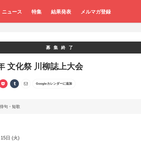
ニュース
特集
結果発表
メルマガ登録
募集終了
年 文化祭 川柳誌上大会
Googleカレンダーに追加
俳句・短歌
15日 (火)