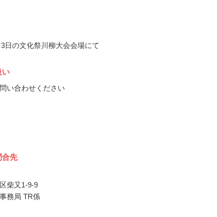
11月3日の文化祭川柳大会会場にて
扱い
問い合わせください
問合先
柴又1-9-9
事務局 TR係