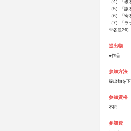
（4）「破
（5）「譲
（6）「寄
（7）「ラ
※各題2句
提出物
●作品
参加方法
提出物を下
参加資格
不問
参加費