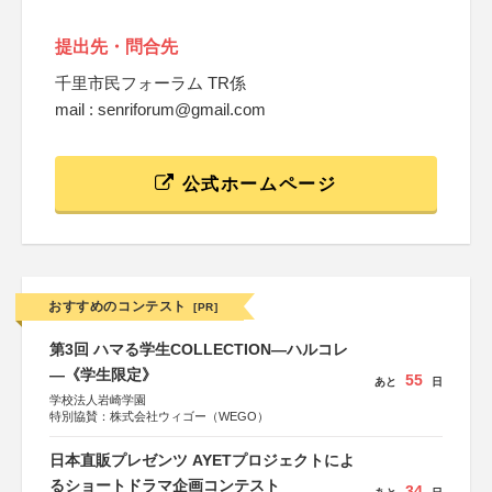
提出先・問合先
千里市民フォーラム TR係
mail : senriforum@gmail.com
公式ホームページ
おすすめのコンテスト
[PR]
第3回 ハマる学生COLLECTION―ハルコレ
―《学生限定》
55
あと
日
学校法人岩崎学園
特別協賛：株式会社ウィゴー（WEGO）
日本直販プレゼンツ AYETプロジェクトによ
るショートドラマ企画コンテスト
34