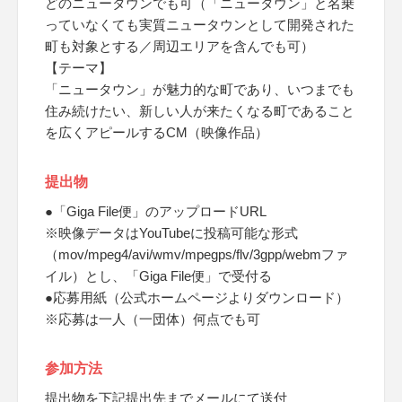
どのニュータウンでも可（「ニュータウン」と名乗
っていなくても実質ニュータウンとして開発された
町も対象とする／周辺エリアを含んでも可）
【テーマ】
「ニュータウン」が魅力的な町であり、いつまでも
住み続けたい、新しい人が来たくなる町であること
を広くアピールするCM（映像作品）
提出物
●「Giga File便」のアップロードURL
※映像データはYouTubeに投稿可能な形式
（mov/mpeg4/avi/wmv/mpegps/flv/3gpp/webmファ
イル）とし、「Giga File便」で受付る
●応募用紙（公式ホームページよりダウンロード）
※応募は一人（一団体）何点でも可
参加方法
提出物を下記提出先までメールにて送付