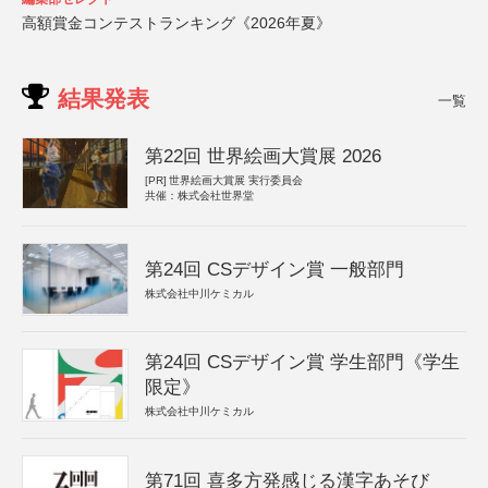
高額賞金コンテストランキング《2026年夏》
結果発表
一覧
第22回 世界絵画大賞展 2026
[PR]
世界絵画大賞展 実行委員会
共催：株式会社世界堂
第24回 CSデザイン賞 一般部門
株式会社中川ケミカル
第24回 CSデザイン賞 学生部門《学生
限定》
株式会社中川ケミカル
第71回 喜多方発感じる漢字あそび