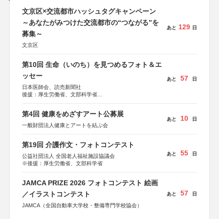
文京区×交流都市ハッシュタグキャンペーン
～あなたがみつけた交流都市の“つながる”を
129
あと
日
募集～
文京区
第10回 生命（いのち）を見つめるフォト＆エ
ッセー
57
あと
日
日本医師会、読売新聞社
後援：厚生労働省、文部科学省
協賛：東京海上日動火災保険株式会社、東京海上日動あん
しん生命保険株式会社
第4回 健康をめざすアート公募展
10
あと
日
一般財団法人健康とアートを結ぶ会
第19回 介護作文・フォトコンテスト
55
あと
日
公益社団法人 全国老人福祉施設協議会
※後援：厚生労働省、文部科学省
JAMCA PRIZE 2026 フォトコンテスト 絵画
57
／イラストコンテスト
あと
日
JAMCA（全国自動車大学校・整備専門学校協会）