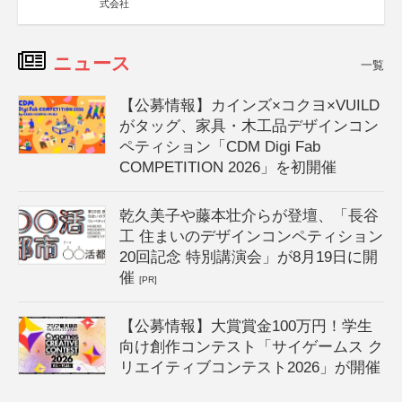
式会社
ニュース
一覧
【公募情報】カインズ×コクヨ×VUILD
がタッグ、家具・木工品デザインコン
ペティション「CDM Digi Fab
COMPETITION 2026」を初開催
乾久美子や藤本壮介らが登壇、「長谷
工 住まいのデザインコンペティション
20回記念 特別講演会」が8月19日に開
催
[PR]
【公募情報】大賞賞金100万円！学生
向け創作コンテスト「サイゲームス ク
リエイティブコンテスト2026」が開催