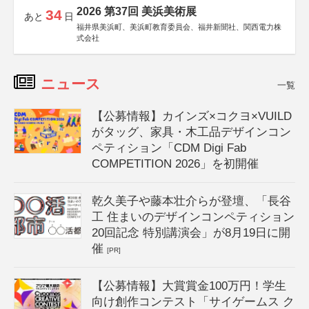
2026 第37回 美浜美術展
34
あと
日
福井県美浜町、美浜町教育委員会、福井新聞社、関西電力株
式会社
ニュース
一覧
【公募情報】カインズ×コクヨ×VUILD
がタッグ、家具・木工品デザインコン
ペティション「CDM Digi Fab
COMPETITION 2026」を初開催
乾久美子や藤本壮介らが登壇、「長谷
工 住まいのデザインコンペティション
20回記念 特別講演会」が8月19日に開
催
[PR]
【公募情報】大賞賞金100万円！学生
向け創作コンテスト「サイゲームス ク