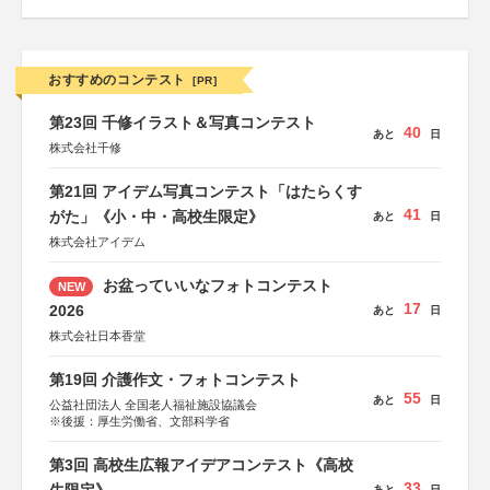
おすすめのコンテスト
[PR]
第23回 千修イラスト＆写真コンテスト
40
あと
日
株式会社千修
第21回 アイデム写真コンテスト「はたらくす
41
がた」《小・中・高校生限定》
あと
日
株式会社アイデム
お盆っていいなフォトコンテスト
NEW
17
2026
あと
日
株式会社日本香堂
第19回 介護作文・フォトコンテスト
55
あと
日
公益社団法人 全国老人福祉施設協議会
※後援：厚生労働省、文部科学省
第3回 高校生広報アイデアコンテスト《高校
33
あと
日