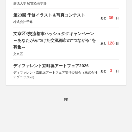
嘉悦大学 経営経済学部
第23回 千修イラスト＆写真コンテスト
39
あと
日
株式会社千修
文京区×交流都市ハッシュタグキャンペーン
～あなたがみつけた交流都市の“つながる”を
128
あと
日
募集～
文京区
ディファレント京町堀アートフェア2026
3
あと
日
ディファレント京町堀アートフェア実行委員会（株式会社
チグニッタ内）
PR