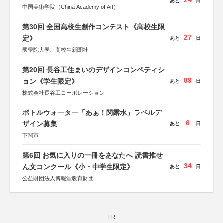
24
あと
日
中国美術学院（China Academy of Art）
第30回 全国高校生創作コンテスト《高校生限
27
定》
あと
日
國學院大學、高校生新聞社
第20回 長谷工住まいのデザインコンペティシ
89
ョン《学生限定》
あと
日
株式会社長谷工コーポレーション
ボトルウォーター「あぁ！関露水」ラベルデ
6
ザイン募集
あと
日
下関市
第6回 お気に入りの一冊をあなたへ 読書推せ
34
ん文コンクール《小・中学生限定》
あと
日
公益財団法人博報堂教育財団
PR