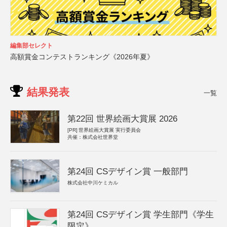
編集部セレクト
高額賞金コンテストランキング《2026年夏》
結果発表
一覧
第22回 世界絵画大賞展 2026
[PR]
世界絵画大賞展 実行委員会
共催：株式会社世界堂
第24回 CSデザイン賞 一般部門
株式会社中川ケミカル
第24回 CSデザイン賞 学生部門《学生
限定》