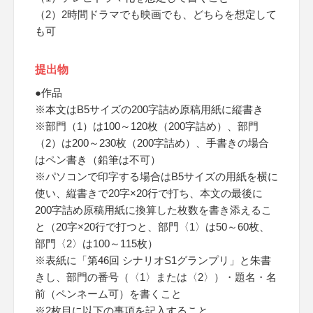
（2）2時間ドラマでも映画でも、どちらを想定して
も可
提出物
●作品
※本文はB5サイズの200字詰め原稿用紙に縦書き
※部門（1）は100～120枚（200字詰め）、部門
（2）は200～230枚（200字詰め）、手書きの場合
はペン書き（鉛筆は不可）
※パソコンで印字する場合はB5サイズの用紙を横に
使い、縦書きで20字×20行で打ち、本文の最後に
200字詰め原稿用紙に換算した枚数を書き添えるこ
と（20字×20行で打つと、部門〈1〉は50～60枚、
部門〈2〉は100～115枚）
※表紙に「第46回 シナリオS1グランプリ」と朱書
きし、部門の番号（〈1〉または〈2〉）・題名・名
前（ペンネーム可）を書くこと
※2枚目に以下の事項を記入すること