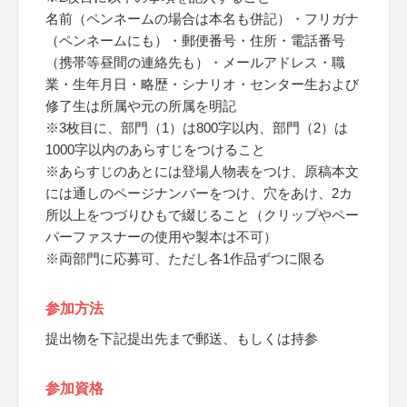
名前（ペンネームの場合は本名も併記）・フリガナ
（ペンネームにも）・郵便番号・住所・電話番号
（携帯等昼間の連絡先も）・メールアドレス・職
業・生年月日・略歴・シナリオ・センター生および
修了生は所属や元の所属を明記
※3枚目に、部門（1）は800字以内、部門（2）は
1000字以内のあらすじをつけること
※あらすじのあとには登場人物表をつけ、原稿本文
には通しのページナンバーをつけ、穴をあけ、2カ
所以上をつづりひもで綴じること（クリップやペー
パーファスナーの使用や製本は不可）
※両部門に応募可、ただし各1作品ずつに限る
参加方法
提出物を下記提出先まで郵送、もしくは持参
参加資格