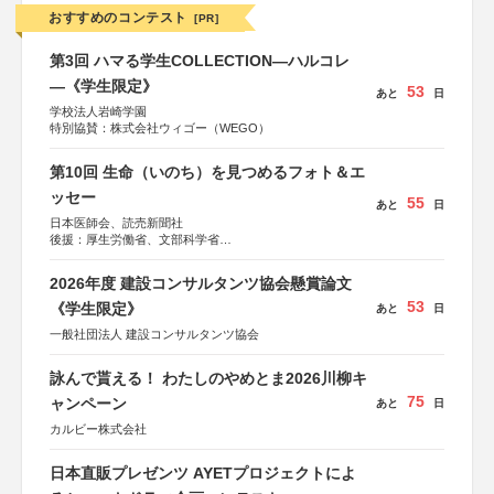
おすすめのコンテスト
[PR]
第3回 ハマる学生COLLECTION―ハルコレ
―《学生限定》
53
あと
日
学校法人岩崎学園
特別協賛：株式会社ウィゴー（WEGO）
第10回 生命（いのち）を見つめるフォト＆エ
ッセー
55
あと
日
日本医師会、読売新聞社
後援：厚生労働省、文部科学省
協賛：東京海上日動火災保険株式会社、東京海上日動あん
しん生命保険株式会社
2026年度 建設コンサルタンツ協会懸賞論文
53
《学生限定》
あと
日
一般社団法人 建設コンサルタンツ協会
詠んで貰える！ わたしのやめとま2026川柳キ
75
ャンペーン
あと
日
カルビー株式会社
日本直販プレゼンツ AYETプロジェクトによ