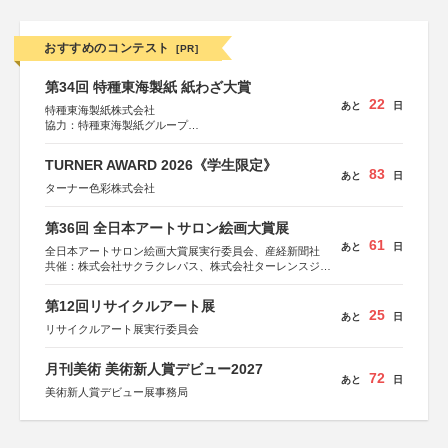
おすすめのコンテスト
[PR]
第34回 特種東海製紙 紙わざ大賞
22
あと
日
特種東海製紙株式会社
協力：特種東海製紙グループ
特別協賛：静岡県長泉町
TURNER AWARD 2026《学生限定》
83
あと
日
ターナー色彩株式会社
第36回 全日本アートサロン絵画大賞展
61
あと
日
全日本アートサロン絵画大賞展実行委員会、産経新聞社
共催：株式会社サクラクレパス、株式会社ターレンスジャ
パン、サクラアートサロン、株式会社アムス
第12回リサイクルアート展
25
あと
日
リサイクルアート展実行委員会
月刊美術 美術新人賞デビュー2027
72
あと
日
美術新人賞デビュー展事務局