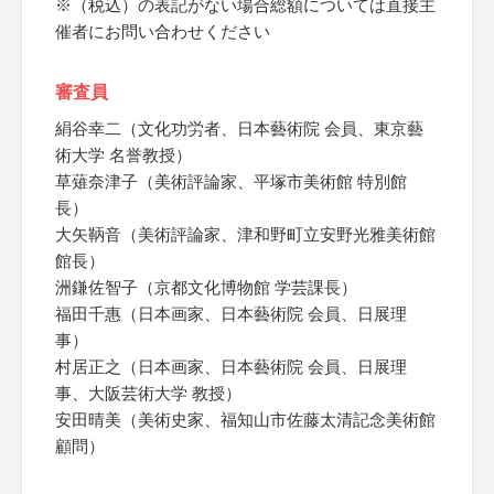
※（税込）の表記がない場合総額については直接主
催者にお問い合わせください
審査員
絹谷幸二（文化功労者、日本藝術院 会員、東京藝
術大学 名誉教授）
草薙奈津子（美術評論家、平塚市美術館 特別館
長）
大矢鞆音（美術評論家、津和野町立安野光雅美術館
館長）
洲鎌佐智子（京都文化博物館 学芸課長）
福田千惠（日本画家、日本藝術院 会員、日展理
事）
村居正之（日本画家、日本藝術院 会員、日展理
事、大阪芸術大学 教授）
安田晴美（美術史家、福知山市佐藤太清記念美術館
顧問）