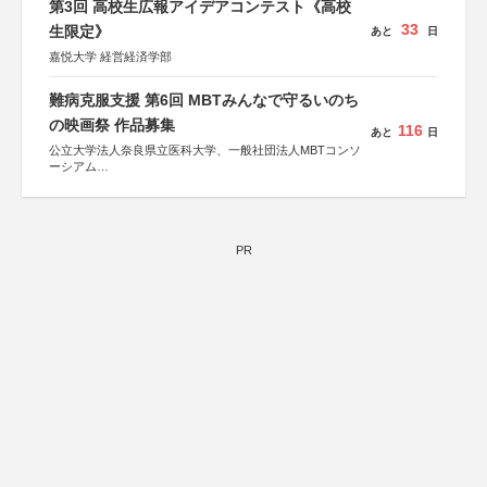
第3回 高校生広報アイデアコンテスト《高校
33
生限定》
あと
日
嘉悦大学 経営経済学部
難病克服支援 第6回 MBTみんなで守るいのち
の映画祭 作品募集
116
あと
日
公立大学法人奈良県立医科大学、一般社団法人MBTコンソ
ーシアム
協力：読売新聞社
後援：厚生労働省
文部科学省
奈良県
PR
日本経済団体連合会
関西経済連合会
「“よい仕事おこし”フェア」実行委員会
関西文化学術研究都市推進機構
東京難病団体連絡協議会