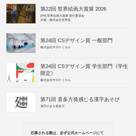
第22回 世界絵画大賞展 2026
[PR]
世界絵画大賞展 実行委員会
共催：株式会社世界堂
第24回 CSデザイン賞 一般部門
株式会社中川ケミカル
第24回 CSデザイン賞 学生部門《学生
限定》
株式会社中川ケミカル
第71回 喜多方発感じる漢字あそび
漢字のまち喜多方
応募される際は、必ず公式ホームページにて