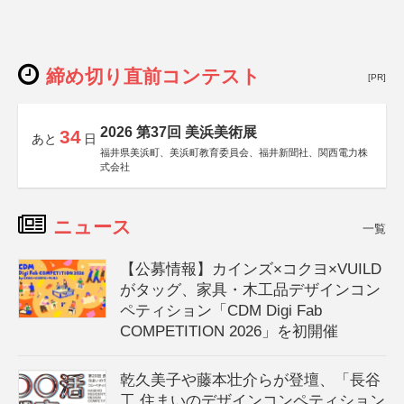
締め切り直前コンテスト
[PR]
2026 第37回 美浜美術展
34
あと
日
福井県美浜町、美浜町教育委員会、福井新聞社、関西電力株
式会社
ニュース
一覧
【公募情報】カインズ×コクヨ×VUILD
がタッグ、家具・木工品デザインコン
ペティション「CDM Digi Fab
COMPETITION 2026」を初開催
乾久美子や藤本壮介らが登壇、「長谷
工 住まいのデザインコンペティション