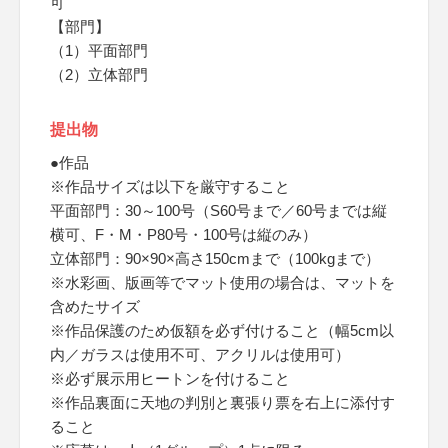
可
【部門】
（1）平面部門
（2）立体部門
提出物
●作品
※作品サイズは以下を厳守すること
平面部門：30～100号（S60号まで／60号までは縦
横可、F・M・P80号・100号は縦のみ）
立体部門：90×90×高さ150cmまで（100kgまで）
※水彩画、版画等でマット使用の場合は、マットを
含めたサイズ
※作品保護のため仮額を必ず付けること（幅5cm以
内／ガラスは使用不可、アクリルは使用可）
※必ず展示用ヒートンを付けること
※作品裏面に天地の判別と裏張り票を右上に添付す
ること