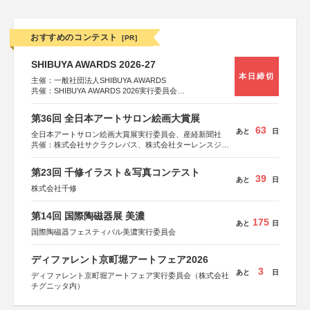
おすすめのコンテスト
[PR]
SHIBUYA AWARDS 2026-27
本日締切
主催：一般社団法人SHIBUYA AWARDS
共催：SHIBUYA AWARDS 2026実行委員会
※共催・後援等は決定次第、公式ホームページにて発表
第36回 全日本アートサロン絵画大賞展
63
あと
日
全日本アートサロン絵画大賞展実行委員会、産経新聞社
共催：株式会社サクラクレパス、株式会社ターレンスジャ
パン、サクラアートサロン、株式会社アムス
第23回 千修イラスト＆写真コンテスト
39
あと
日
株式会社千修
第14回 国際陶磁器展 美濃
175
あと
日
国際陶磁器フェスティバル美濃実行委員会
ディファレント京町堀アートフェア2026
3
あと
日
ディファレント京町堀アートフェア実行委員会（株式会社
チグニッタ内）