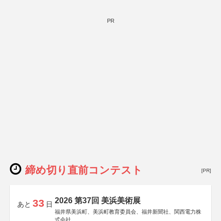
PR
締め切り直前コンテスト
[PR]
2026 第37回 美浜美術展
33
あと
日
福井県美浜町、美浜町教育委員会、福井新聞社、関西電力株
式会社