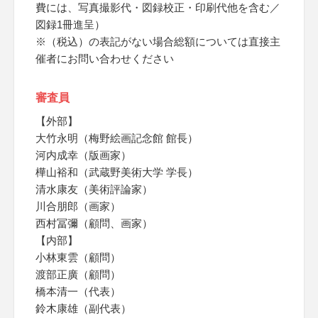
費には、写真撮影代・図録校正・印刷代他を含む／
図録1冊進呈）
※（税込）の表記がない場合総額については直接主
催者にお問い合わせください
審査員
【外部】
大竹永明（梅野絵画記念館 館長）
河内成幸（版画家）
樺山裕和（武蔵野美術大学 学長）
清水康友（美術評論家）
川合朋郎（画家）
西村冨彌（顧問、画家）
【内部】
小林東雲（顧問）
渡部正廣（顧問）
橋本清一（代表）
鈴木康雄（副代表）