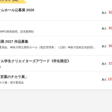
ンテスト
[PR]
ムホール公募展 2026
8
あと
6
あと
OMPO美術財団、読売新聞社
 2027 作品募集
6
あと
委員会、神奈川県立県民ホール（指定管理者：（公財）神奈川芸術文化財団）、
クル学生クリエイターズアワード《学生限定》
2
あと
ト
と言葉のチカラ展」
12
あと
カラ展」実行委員会