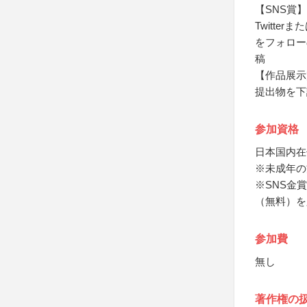
【SNS賞】
Twitte
をフォロー
稿
【作品展示
提出物を下
参加資格
日本国内在
※未成年の
※SNS金賞
（無料）を
参加費
無し
著作権の