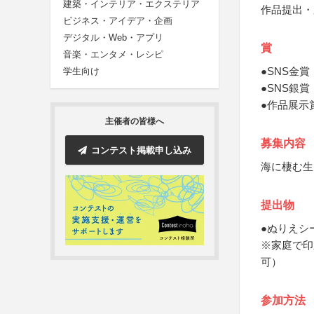
建築・インテリア・エクステリア
作品提出・
ビジネス・アイデア・企画
デジタル・Web・アプリ
賞
音楽・エンタメ・レシピ
●SNS金
学生向け
●SNS銀賞
●作品展示
主催者の皆様へ
募集内容
コンテスト掲載申し込み
海に棲む生
提出物
●ぬりえシ
※家庭で印
可）
参加方法