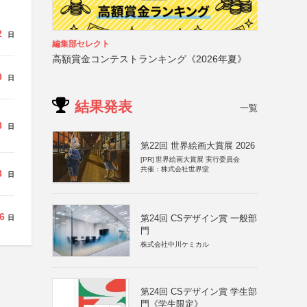
2
日
編集部セレクト
高額賞金コンテストランキング《2026年夏》
0
日
結果発表
一覧
8
日
第22回 世界絵画大賞展 2026
[PR]
世界絵画大賞展 実行委員会
共催：株式会社世界堂
3
日
6
第24回 CSデザイン賞 一般部
日
門
株式会社中川ケミカル
第24回 CSデザイン賞 学生部
門《学生限定》