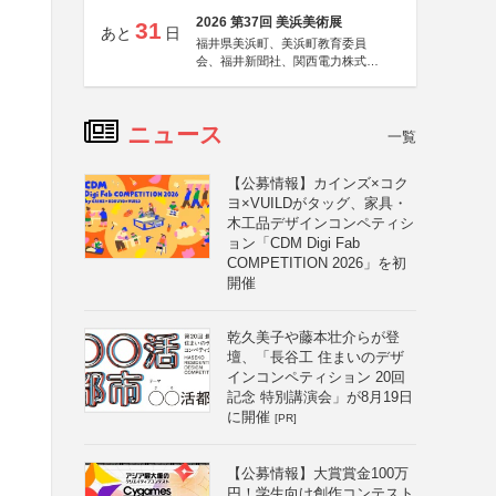
2026 第37回 美浜美術展
31
あと
日
福井県美浜町、美浜町教育委員
会、福井新聞社、関西電力株式会
社
ニュース
一覧
【公募情報】カインズ×コク
ヨ×VUILDがタッグ、家具・
木工品デザインコンペティシ
ョン「CDM Digi Fab
COMPETITION 2026」を初
開催
乾久美子や藤本壮介らが登
壇、「長谷工 住まいのデザ
インコンペティション 20回
記念 特別講演会」が8月19日
に開催
[PR]
【公募情報】大賞賞金100万
円！学生向け創作コンテスト