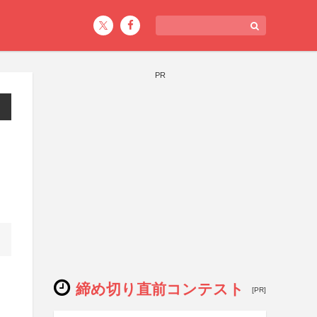
PR
締め切り直前コンテスト
[PR]