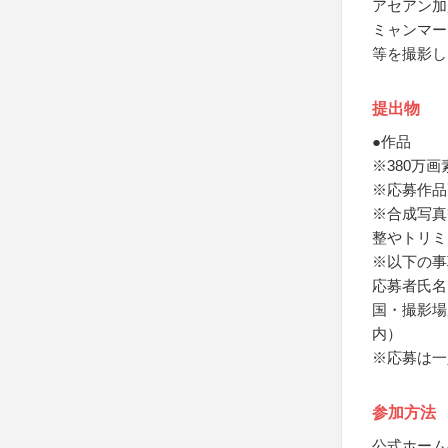
アセアン加
ミャンマー
等を撮影し
提出物
●作品
※380万画素
※応募作品
※合成写真
整やトリミ
※以下の事
応募者氏名
国・撮影場
内）
※応募は一
参加方法
公式ホーム