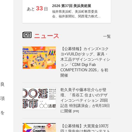
2026 第37回 美浜美術展
33
あと
日
福井県美浜町、美浜町教育委員
会、福井新聞社、関西電力株式会
社
ニュース
一覧
【公募情報】カインズ×コク
ヨ×VUILDがタッグ、家具・
木工品デザインコンペティシ
ョン「CDM Digi Fab
COMPETITION 2026」を初
開催
序良
乾久美子や藤本壮介らが登
壇、「長谷工 住まいのデザ
要項
インコンペティション 20回
記念 特別講演会」が8月19日
に開催
[PR]
諾を
【公募情報】大賞賞金100万
円！学生向け創作コンテスト