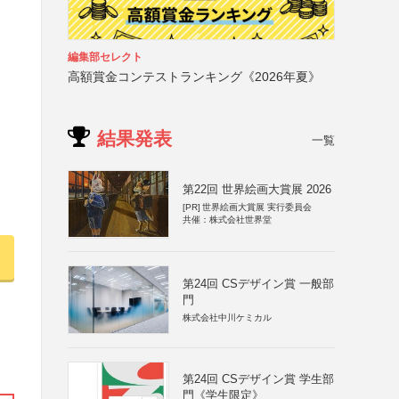
編集部セレクト
高額賞金コンテストランキング《2026年夏》
結果発表
一覧
第22回 世界絵画大賞展 2026
[PR]
世界絵画大賞展 実行委員会
共催：株式会社世界堂
第24回 CSデザイン賞 一般部
門
株式会社中川ケミカル
第24回 CSデザイン賞 学生部
門《学生限定》