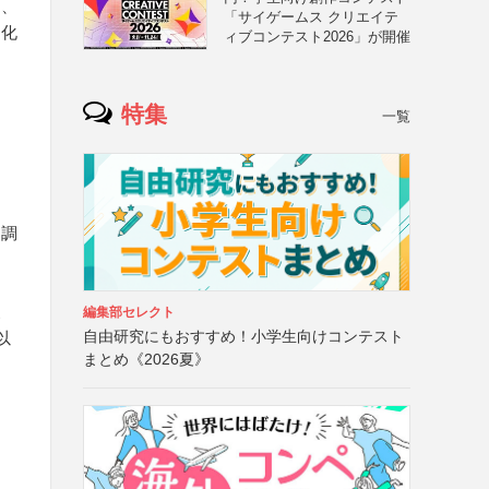
ア、
「サイゲームス クリエイテ
文化
ィブコンテスト2026」が開催
特集
一覧
な調
象
編集部セレクト
自由研究にもおすすめ！小学生向けコンテスト
以
まとめ《2026夏》