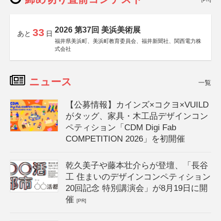
2026 第37回 美浜美術展
33
あと
日
福井県美浜町、美浜町教育委員会、福井新聞社、関西電力株
式会社
ニュース
一覧
【公募情報】カインズ×コクヨ×VUILD
がタッグ、家具・木工品デザインコン
ペティション「CDM Digi Fab
COMPETITION 2026」を初開催
乾久美子や藤本壮介らが登壇、「長谷
工 住まいのデザインコンペティション
20回記念 特別講演会」が8月19日に開
催
[PR]