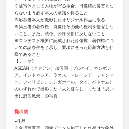
※被写体として人物が写る場合、肖像権の侵害とな
らないよう必ず本人の承諾を得ること
※応募者本人が撮影したオリジナル作品に限る
※第三者の著作権、肖像権その他の権利を侵害しな
いこと、また、法令、公序良俗に反しないこと
※コンテスト概要に記載された肖像権、著作権につ
いての諸条件を了承し、要項にそった応募方法と仕
様であること
【テーマ】
ASEAN（アセアン）加盟国（ブルネイ、カンボジ
ア、インドネシア、ラオス、マレーシア、ミャンマ
ー、フィリピン、シンガポール、タイ、ベトナム）
のいずれかで撮影した「人と暮らし」または「思い
出に残る風景」の写真
提出物
●作品
※合成写真等、画像データを加工した作品は対象外