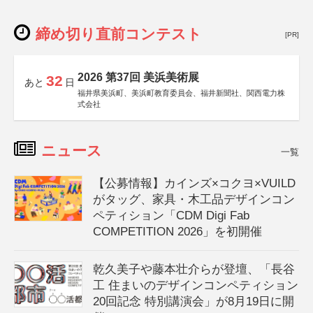
締め切り直前コンテスト
[PR]
2026 第37回 美浜美術展
32
あと
日
福井県美浜町、美浜町教育委員会、福井新聞社、関西電力株
式会社
ニュース
一覧
【公募情報】カインズ×コクヨ×VUILD
がタッグ、家具・木工品デザインコン
ペティション「CDM Digi Fab
COMPETITION 2026」を初開催
乾久美子や藤本壮介らが登壇、「長谷
工 住まいのデザインコンペティション
20回記念 特別講演会」が8月19日に開