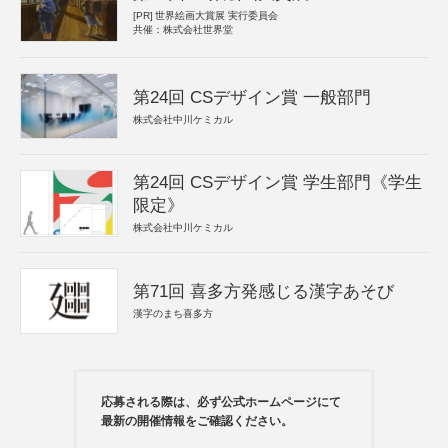
[PR]
世界絵画大賞展 実行委員会
共催：株式会社世界堂
第24回 CSデザイン賞 一般部門
株式会社中川ケミカル
第24回 CSデザイン賞 学生部門《学生
限定》
株式会社中川ケミカル
第71回 喜多方発感じる漢字あそび
漢字のまち喜多方
応募される際は、必ず公式ホームページにて
最新の開催情報をご確認ください。