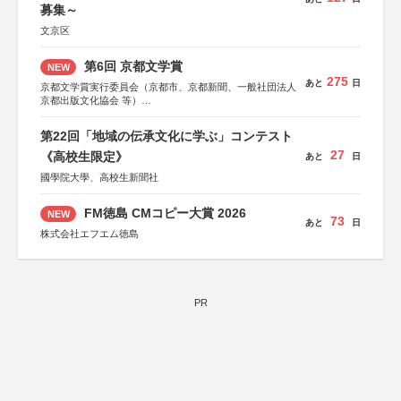
募集～
文京区
第6回 京都文学賞
NEW
275
あと
日
京都文学賞実行委員会（京都市、京都新聞、一般社団法人
京都出版文化協会 等）
協力：京都府書店商業組合、朝日新聞出版、
KADOKAWA、河出書房新社、幻冬舎、講談社、光文社、
第22回「地域の伝承文化に学ぶ」コンテスト
集英社、小学館、祥伝社、新潮社、淡交社、ちいさいミシ
27
マ社、徳間書店、早川書房、PHP研究所、双葉社、文藝春
《高校生限定》
あと
日
秋、ポプラ社、毎日新聞出版
國學院大學、高校生新聞社
FM徳島 CMコピー大賞 2026
NEW
73
あと
日
株式会社エフエム徳島
PR