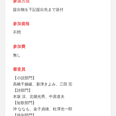
参加方法
提出物を下記提出先まで送付
参加資格
不問
参加費
無し
審査員
【小説部門】
高橋千劔破、新津きよみ、三田 完
【詩部門】
木坂 涼、北畑光男、中原道夫
【短歌部門】
沖 ななも、金子貞雄、杜澤光一郎
【俳句部門】