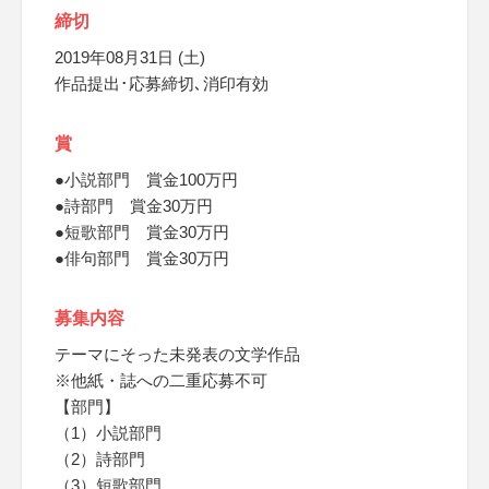
締切
2019年08月31日 (土)
作品提出･応募締切､消印有効
賞
●小説部門 賞金100万円
●詩部門 賞金30万円
●短歌部門 賞金30万円
●俳句部門 賞金30万円
募集内容
テーマにそった未発表の文学作品
※他紙・誌への二重応募不可
【部門】
（1）小説部門
（2）詩部門
（3）短歌部門