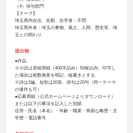
（4）俳句部門
【テーマ】
埼玉県内在住、在勤、在学者：不問
埼玉県外者：埼玉の事物、風土、人間、歴史等、埼
玉との関わり
提出物
●作品
※小説は原稿用紙（400字詰め）50枚以内、印字し
た場合は枚数換算を明記、縦書きとする
※詩は2編、短歌は20首、俳句は20句（同一テーマ
の連作も可）
●応募用紙（公式ホームページよりダウンロード）
または以下の事項を記入した別紙
住所・氏名（本名）・年齢・職業・簡易な略歴・文
学歴・電話番号