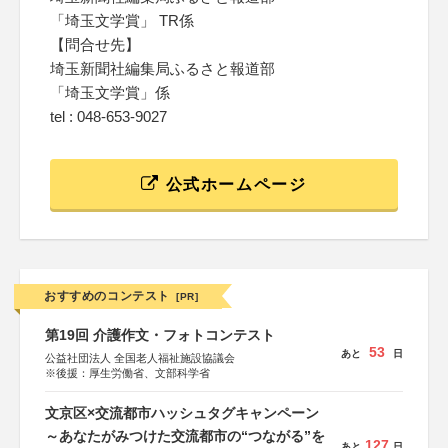
「埼玉文学賞」 TR係
【問合せ先】
埼玉新聞社編集局ふるさと報道部
「埼玉文学賞」係
tel : 048-653-9027
公式ホームページ
おすすめのコンテスト
[PR]
第19回 介護作文・フォトコンテスト
53
あと
日
公益社団法人 全国老人福祉施設協議会
※後援：厚生労働省、文部科学省
文京区×交流都市ハッシュタグキャンペーン
～あなたがみつけた交流都市の“つながる”を
127
あと
日