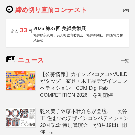
締め切り直前コンテスト
[PR]
2026 第37回 美浜美術展
33
あと
日
福井県美浜町、美浜町教育委員会、福井新聞社、関西電力株
式会社
ニュース
一覧
【公募情報】カインズ×コクヨ×VUILD
がタッグ、家具・木工品デザインコン
ペティション「CDM Digi Fab
COMPETITION 2026」を初開催
乾久美子や藤本壮介らが登壇、「長谷
工 住まいのデザインコンペティション
20回記念 特別講演会」が8月19日に開
催
[PR]