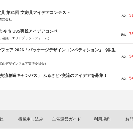
具 第31回 文房具アイデアコンテスト
3
あと
株式会社
市今市 U35実践アイデアコンペ
7
あと
ラ会議（エリアプラットフォーム）
フェア 2026「パッケージデザインコンペティション」《学生
3
あと
富山デザインフェア実行委員会）
TB交流創造キャンバス」 ふるさと×交流のアイデアを募集！
5
あと
社
掲載申し込み
主催運営ガイド
利用規約
お