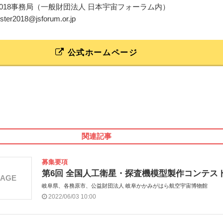
ter2018事務局（一般財団法人 日本宇宙フォーラム内）
oster2018@jsforum.or.jp
公式ホームページ
関連記事
募集要項
第6回 全国人工衛星・探査機模型製作コンテス
MAGE
岐阜県、各務原市、公益財団法人 岐阜かかみがはら航空宇宙博物館
2022/06/03 10:00