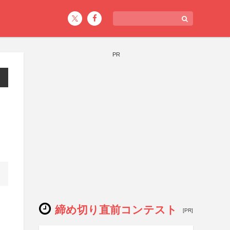
PR
締め切り直前コンテスト
[PR]