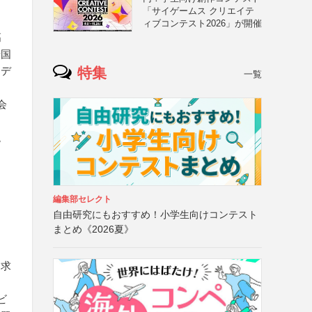
「サイゲームス クリエイテ
ィブコンテスト2026」が開催
高
や国
特集
イデ
一覧
会
現
編集部セレクト
自由研究にもおすすめ！小学生向けコンテスト
まとめ《2026夏》
て求
ビ