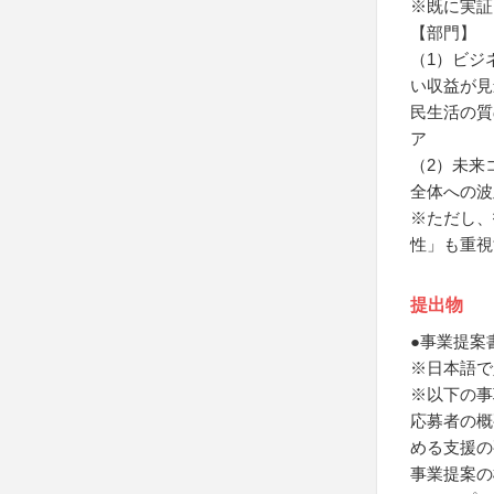
※既に実証
【部門】
（1）ビジ
い収益が見
民生活の質
ア
（2）未来
全体への波
※ただし、
性」も重視
提出物
●事業提案
※日本語で
※以下の事
応募者の概
める支援の要
事業提案の