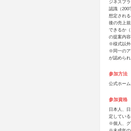
ジネスプラ
認識（20
想定される
後の売上規
できるか（
の提案内容
※様式以外
※同一のア
が認められ
参加方法
公式ホーム
参加資格
日本人、日
定している
※個人、グ
※未成年の