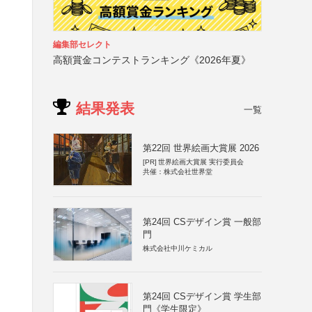
編集部セレクト
高額賞金コンテストランキング《2026年夏》
結果発表
一覧
第22回 世界絵画大賞展 2026
[PR]
世界絵画大賞展 実行委員会
共催：株式会社世界堂
第24回 CSデザイン賞 一般部
門
株式会社中川ケミカル
第24回 CSデザイン賞 学生部
門《学生限定》