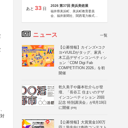
2026 第37回 美浜美術展
33
あと
日
福井県美浜町、美浜町教育委員
会、福井新聞社、関西電力株式会
社
ニュース
一覧
賞
【公募情報】カインズ×コク
賞
ヨ×VUILDがタッグ、家具・
木工品デザインコンペティシ
ョン「CDM Digi Fab
COMPETITION 2026」を初
開催
乾久美子や藤本壮介らが登
壇、「長谷工 住まいのデザ
インコンペティション 20回
記念 特別講演会」が8月19日
に開催
[PR]
動、
が対
【公募情報】大賞賞金100万
円！学生向け創作コンテスト