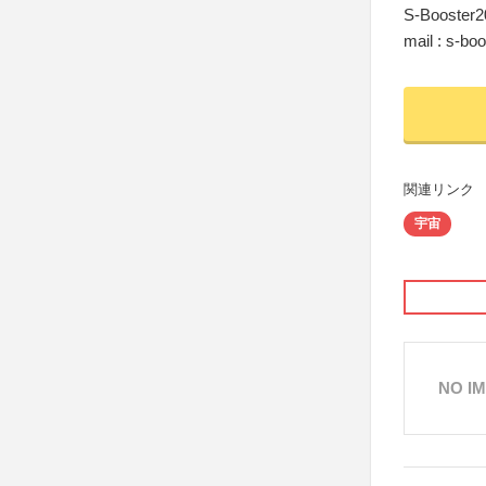
S-Boos
mail : s-bo
関連リンク
宇宙
NO I