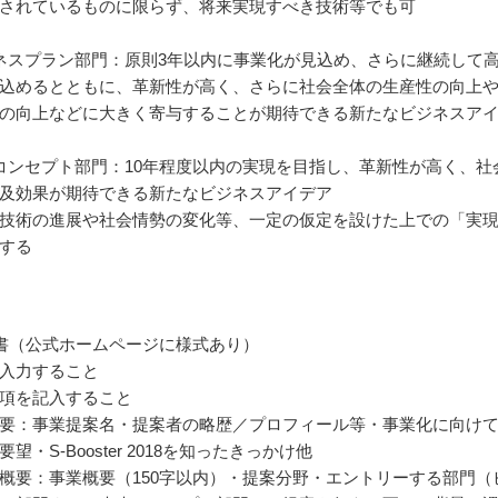
されているものに限らず、将来実現すべき技術等でも可
ネスプラン部門：原則3年以内に事業化が見込め、さらに継続して
込めるとともに、革新性が高く、さらに社会全体の生産性の向上
の向上などに大きく寄与することが期待できる新たなビジネスア
コンセプト部門：10年程度以内の実現を目指し、革新性が高く、社
及効果が期待できる新たなビジネスアイデア
技術の進展や社会情勢の変化等、一定の仮定を設けた上での「実
する
書（公式ホームページに様式あり）
入力すること
項を記入すること
要：事業提案名・提案者の略歴／プロフィール等・事業化に向け
望・S-Booster 2018を知ったきっかけ他
概要：事業概要（150字以内）・提案分野・エントリーする部門（