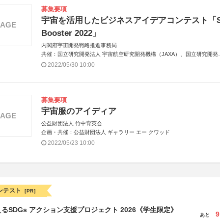
募集要項
宇宙を活用したビジネスアイデアコンテスト「S
MAGE
Booster 2022」
内閣府宇宙開発戦略推進事務局
共催：国立研究開発法人 宇宙航空研究開発機構（JAXA）、国立研究開発
人 新エネルギー・産業技術総合開発機構（NEDO）
2022/05/30 10:00
アジア共催：タイ地理情報・宇宙技術開発機関（GISTDA）
募集要項
宇宙服のアイディア
MAGE
公益財団法人 竹中育英会
企画・共催：公益財団法人 ギャラリー エー クワッド
2022/05/23 10:00
ンテスト
[PR]
るSDGs アクション支援プロジェクト 2026《学生限定》
9
あと