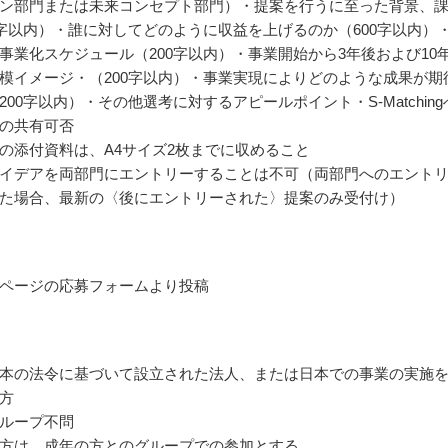
ン部門または未来コンセプト部門）・提案を行うに至った背景、
0字以内）・誰に対してどのように収益を上げるのか（600字以内）
事業化スケジュール（200字以内）・事業開始から3年後および10
模イメージ・（200字以内）・事業実現によりどのような成果が期
200字以内）・その他選考に対するアピールポイント・S-Matching
の共有可否
の添付資料は、A4サイズ2枚までに収めること
イデアを両部門にエントリーすることは不可（両部門へのエント
た場合、最新の〈後にエントリーされた〉提案のみ受付け）
ページの応募フォームより投稿
本の法令に基づいて設立された法人、または日本での事業の実施
方
ループ不問
方は、成年の方とのグループでの参加とする