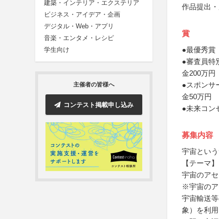
建築・インテリア・エクステリア
作品提出・
ビジネス・アイデア・企画
デジタル・Web・アプリ
賞
音楽・エンタメ・レシピ
●最優秀賞
学生向け
●審査員特
金200万円
●スポンサ
主催者の皆様へ
金50万円
コンテスト掲載申し込み
●未来コン
募集内容
宇宙という
【テーマ】
宇宙のアセ
※宇宙のア
宇宙輸送等
象）を利用