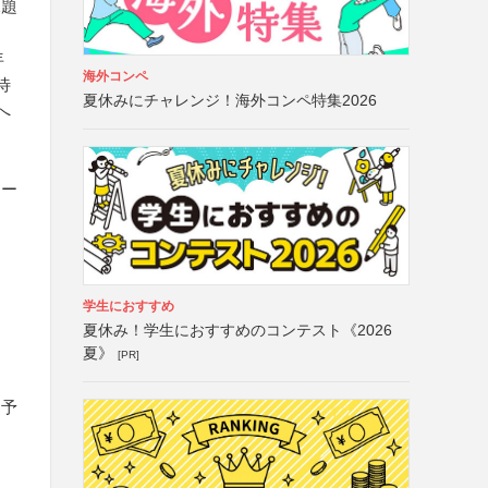
課題
・
年
海外コンペ
待
夏休みにチャレンジ！海外コンペ特集2026
へ
リー
学生におすすめ
夏休み！学生におすすめのコンテスト《2026
夏》
[PR]
を予