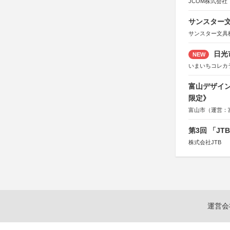
JCOM株式会社
サンスター文
サンスター文具
日光
NEW
いまいちコレカ
富山デザイン
限定》
富山市（運営：
第3回 「J
株式会社JTB
運営会