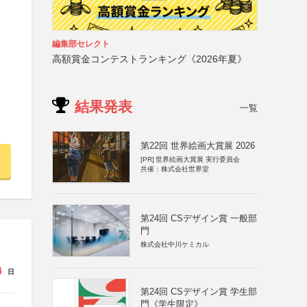
編集部セレクト
高額賞金コンテストランキング《2026年夏》
結果発表
一覧
第22回 世界絵画大賞展 2026
[PR]
世界絵画大賞展 実行委員会
共催：株式会社世界堂
第24回 CSデザイン賞 一般部
門
株式会社中川ケミカル
4
日
第24回 CSデザイン賞 学生部
門《学生限定》