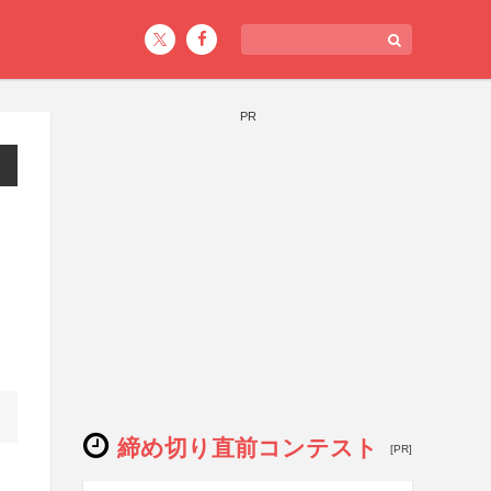
PR
締め切り直前コンテスト
[PR]