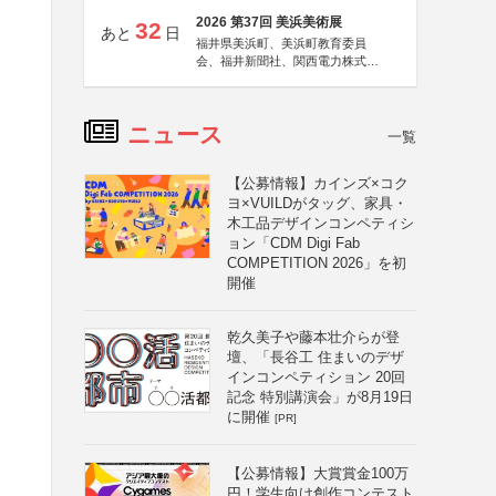
2026 第37回 美浜美術展
32
あと
日
福井県美浜町、美浜町教育委員
会、福井新聞社、関西電力株式会
社
ニュース
一覧
【公募情報】カインズ×コク
ヨ×VUILDがタッグ、家具・
木工品デザインコンペティシ
ョン「CDM Digi Fab
COMPETITION 2026」を初
開催
乾久美子や藤本壮介らが登
壇、「長谷工 住まいのデザ
インコンペティション 20回
記念 特別講演会」が8月19日
に開催
[PR]
【公募情報】大賞賞金100万
円！学生向け創作コンテスト