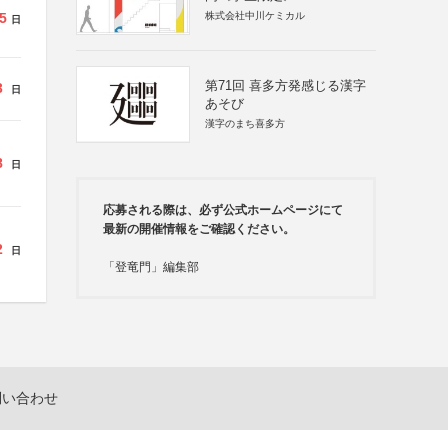
5
株式会社中川ケミカル
日
第71回 喜多方発感じる漢字
3
日
あそび
漢字のまち喜多方
8
日
応募される際は、必ず公式ホームページにて
最新の開催情報をご確認ください。
2
日
「登竜門」編集部
問い合わせ