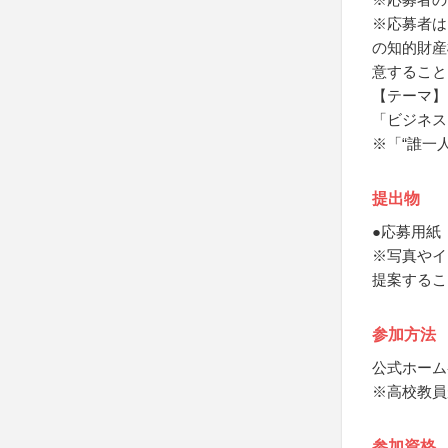
※応募者は
の知的財産
意すること
【テーマ】
「ビジネス
※「“誰一
提出物
●応募用紙
※写真やイ
提案するこ
参加方法
公式ホーム
※高校教員
参加資格