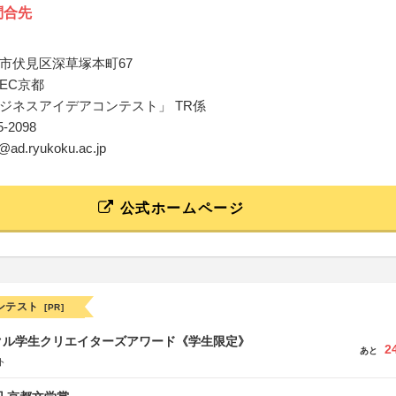
問合先
市伏見区深草塚本町67
EC京都
ジネスアイデアコンテスト」 TR係
45-2098
k@ad.ryukoku.ac.jp
公式ホームページ
ンテスト
[PR]
クル学生クリエイターズアワード《学生限定》
2
あと
ト