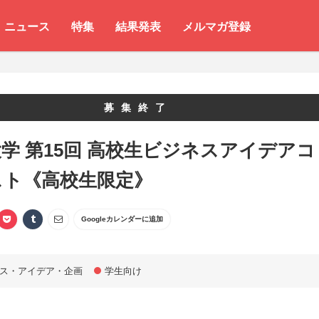
ニュース
特集
結果発表
メルマガ登録
募集終了
学 第15回 高校生ビジネスアイデアコ
スト《高校生限定》
Googleカレンダーに追加
ス・アイデア・企画
学生向け