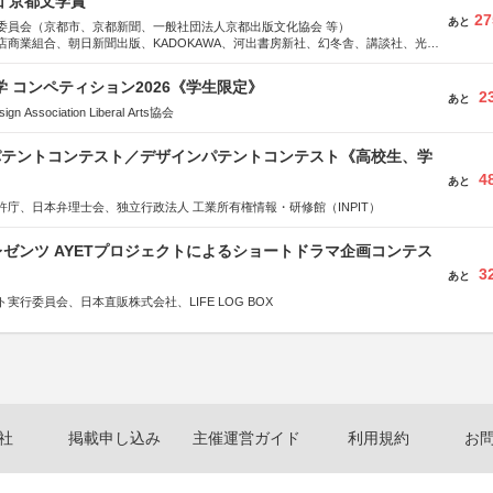
回 京都文学賞
27
あと
委員会（京都市、京都新聞、一般社団法人京都出版文化協会 等）
店商業組合、朝日新聞出版、KADOKAWA、河出書房新社、幻冬舎、講談社、光文
学館、祥伝社、新潮社、淡交社、ちいさいミシマ社、徳間書店、早川書房、PHP
、文藝春秋、ポプラ社、毎日新聞出版
大学 コンペティション2026《学生限定》
2
あと
Association Liberal Arts協会
 パテントコンテスト／デザインパテントコンテスト《高校生、学
4
あと
許庁、日本弁理士会、独立行政法人 工業所有権情報・研修館（INPIT）
ゼンツ AYETプロジェクトによるショートドラマ企画コンテス
3
あと
実行委員会、日本直販株式会社、LIFE LOG BOX
社
掲載申し込み
主催運営ガイド
利用規約
お