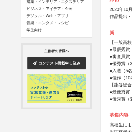
建築・インテリア・エクステリア
ビジネス・アイデア・企画
2020年10月
デジタル・Web・アプリ
作品提出・
音楽・エンタメ・レシピ
学生向け
賞
【一般高校
●最優秀賞
主催者の皆様へ
●審査員賞
コンテスト掲載申し込み
●優秀賞（
●入選（5
●佳作（1
【龍谷総合
●最優秀賞
●優秀賞（
募集内容
高校生によ
※応募者の