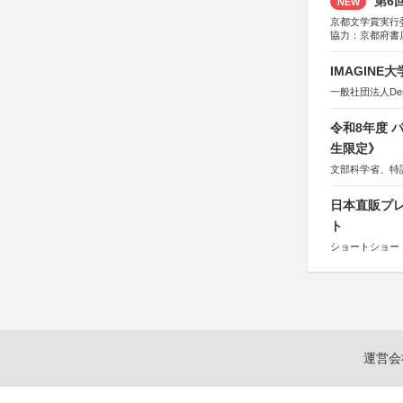
第6
NEW
京都文学賞実行
協力：京都府書
社、集英社、小
研究所、双葉社
IMAGINE
一般社団法人Design 
令和8年度
生限定》
文部科学省、特
日本直販プレ
ト
ショートショート
運営会