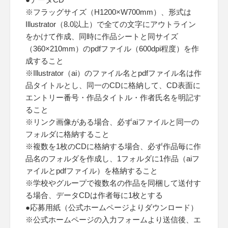
※フラッグサイズ（H1200×W700mm）、形式は
Illustrator（8.0以上）で全ての文字にアウトライン
をかけて作成、同時に作品シートと同サイズ
（360×210mm）のpdfファイル（600dpi程度）を作
成すること
※Illustrator（ai）のファイル名とpdfファイル名は作
品タイトルとし、同一のCDに格納して、CD表面に
エントリー番号・作品タイトル・作者氏名を明記す
ること
※リンク画像がある場合、必ずaiファイルと同一の
フォルダに格納すること
※複数を1枚のCDに格納する場合、必ず作品毎に作
品名のフォルダを作成し、1フォルダに1作品（aiフ
ァイルとpdfファイル）を格納すること
※学校やグループで複数名の作品を同梱して送付す
る場合、データCDは作者毎に1枚とする
●応募用紙（公式ホームページよりダウンロード）
※公式ホームページの入力フォームより送信後、エ