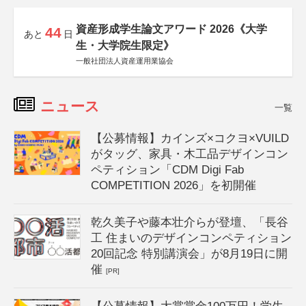
資産形成学生論文アワード 2026《大学
44
あと
日
生・大学院生限定》
一般社団法人資産運用業協会
ニュース
一覧
【公募情報】カインズ×コクヨ×VUILD
がタッグ、家具・木工品デザインコン
ペティション「CDM Digi Fab
COMPETITION 2026」を初開催
乾久美子や藤本壮介らが登壇、「長谷
工 住まいのデザインコンペティション
20回記念 特別講演会」が8月19日に開
催
[PR]