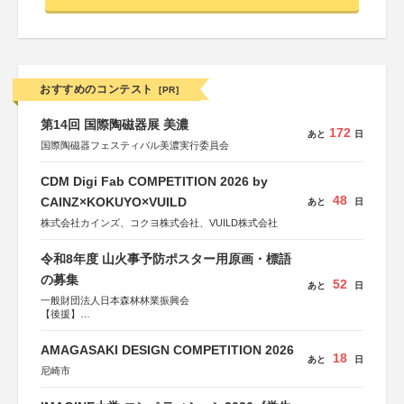
おすすめのコンテスト
[PR]
第14回 国際陶磁器展 美濃
172
あと
日
国際陶磁器フェスティバル美濃実行委員会
CDM Digi Fab COMPETITION 2026 by
48
CAINZ×KOKUYO×VUILD
あと
日
株式会社カインズ、コクヨ株式会社、VUILD株式会社
令和8年度 山火事予防ポスター用原画・標語
の募集
52
あと
日
一般財団法人日本森林林業振興会
【後援】
総務省消防庁、文部科学省、林野庁、全国森林組合連合
会、森林火災対策協会
AMAGASAKI DESIGN COMPETITION 2026
18
あと
日
尼崎市