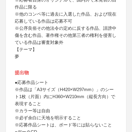
作品に限る
※他のコンペ等に過去に入選した作品、および現在
応募している作品は応募不可
※公序良俗その他法令の定めに反する作品、誹謗中
傷を含む作品、著作権その他第三者の権利を侵害し
ている作品は審査対象外
【テーマ】
夢
提出物
●応募作品シート
※作品は「A3サイズ（H420×W297mm）」のシー
ト1枚（片面）内にH360×W210mm（縦長方向）で
表現すること
※カラー等は自由
※必ず余白に天地を明示すること
※応募作品シートは、ボード等には貼らないこと
●データCD