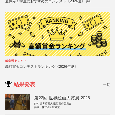
夏休み！学生におすすめのコンテスト《2026夏》
[PR]
編集部セレクト
高額賞金コンテストランキング《2026年夏》
結果発表
一覧
第22回 世界絵画大賞展 2026
[PR]
世界絵画大賞展 実行委員会
共催：株式会社世界堂