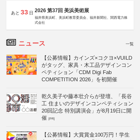
2026 第37回 美浜美術展
33
あと
日
福井県美浜町、美浜町教育委員会、福井新聞社、関西電力株
式会社
ニュース
一覧
【公募情報】カインズ×コクヨ×VUILD
がタッグ、家具・木工品デザインコン
ペティション「CDM Digi Fab
COMPETITION 2026」を初開催
乾久美子や藤本壮介らが登壇、「長谷
工 住まいのデザインコンペティション
20回記念 特別講演会」が8月19日に開
催
[PR]
【公募情報】大賞賞金100万円！学生