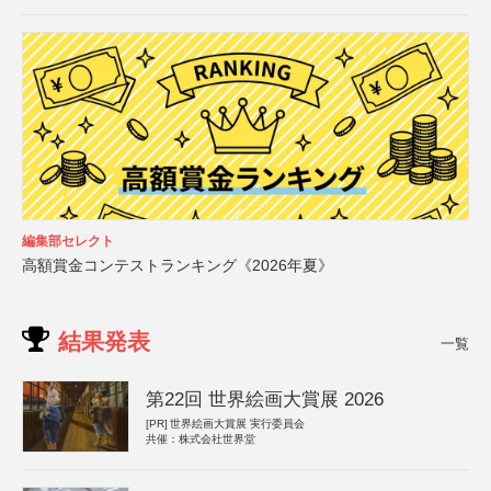
編集部セレクト
高額賞金コンテストランキング《2026年夏》
結果発表
一覧
第22回 世界絵画大賞展 2026
[PR]
世界絵画大賞展 実行委員会
共催：株式会社世界堂