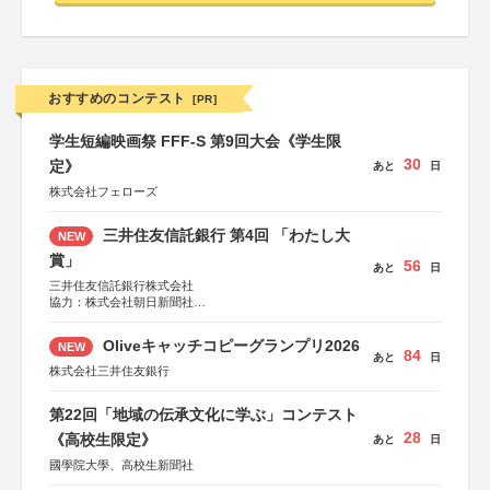
おすすめのコンテスト
[PR]
学生短編映画祭 FFF-S 第9回大会《学生限
30
定》
あと
日
株式会社フェローズ
三井住友信託銀行 第4回 「わたし大
NEW
賞」
56
あと
日
三井住友信託銀行株式会社
協力：株式会社朝日新聞社
後援：日本郵便株式会社
Oliveキャッチコピーグランプリ2026
NEW
84
あと
日
株式会社三井住友銀行
第22回「地域の伝承文化に学ぶ」コンテスト
28
《高校生限定》
あと
日
國學院大學、高校生新聞社