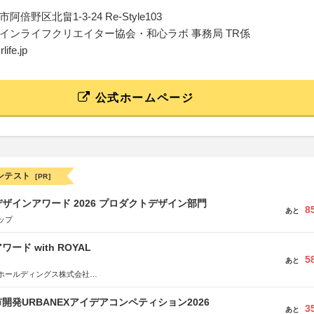
倍野区北畠1-3-24 Re-Style103
インライフクリエイター協会・和心ラボ 事務局 TR係
life.jp
公式ホームページ
ンテスト
[PR]
ザインアワード 2026 プロダクトデザイン部門
8
あと
ップ
ード with ROYAL
5
あと
ホールディングス株式会社
社JDN
開発URBANEXアイデアコンペティション2026
3
あと