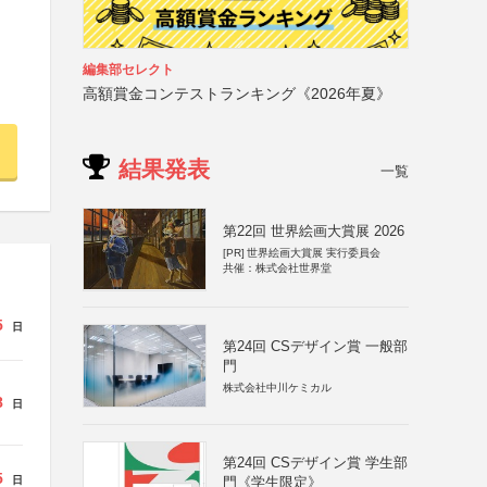
編集部セレクト
高額賞金コンテストランキング《2026年夏》
結果発表
一覧
第22回 世界絵画大賞展 2026
[PR]
世界絵画大賞展 実行委員会
共催：株式会社世界堂
5
日
第24回 CSデザイン賞 一般部
門
株式会社中川ケミカル
8
日
第24回 CSデザイン賞 学生部
5
日
門《学生限定》