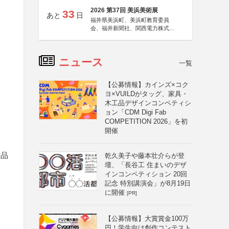
2026 第37回 美浜美術展
33
あと
日
福井県美浜町、美浜町教育委員
会、福井新聞社、関西電力株式会
社
ニュース
一覧
【公募情報】カインズ×コク
ヨ×VUILDがタッグ、家具・
木工品デザインコンペティシ
ョン「CDM Digi Fab
COMPETITION 2026」を初
開催
作品
乾久美子や藤本壮介らが登
壇、「長谷工 住まいのデザ
インコンペティション 20回
記念 特別講演会」が8月19日
に開催
[PR]
【公募情報】大賞賞金100万
円！学生向け創作コンテスト