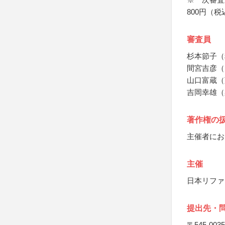
800円（税
審査員
杉本節子（
間宮吉彦（
山口富蔵（
吉岡幸雄（
著作権の
主催者にお
主催
日本リファ
提出先・
〒545-0035