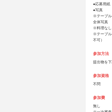
●応募用紙
●写真
※テーブル
全体写真
※料理なし
※テーブル
不可）
参加方法
提出物を下
参加資格
不問
参加費
無し
※一次審査