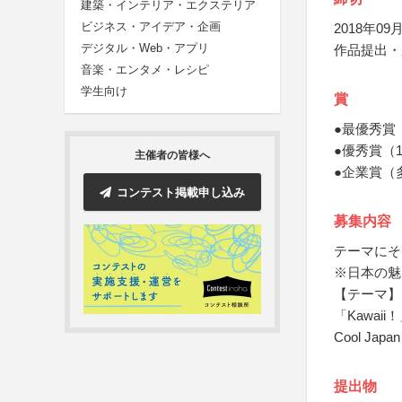
建築・インテリア・エクステリア
ビジネス・アイデア・企画
2018年09月
デジタル・Web・アプリ
作品提出・
音楽・エンタメ・レシピ
学生向け
賞
●最優秀賞
●優秀賞（
主催者の皆様へ
●企業賞（
コンテスト掲載申し込み
募集内容
テーマにそ
※日本の魅
【テーマ】
「Kawaii
Cool J
提出物