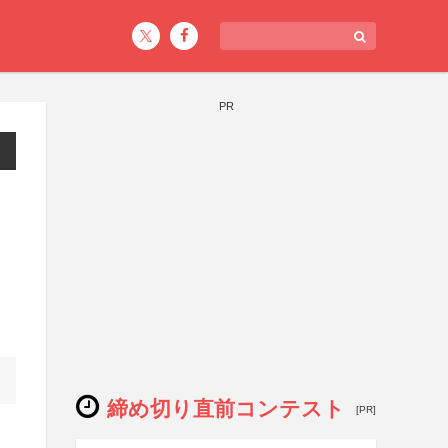
PR
締め切り直前コンテスト
[PR]