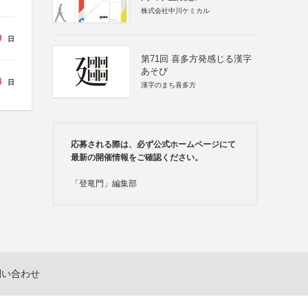
株式会社中川ケミカル
0
日
第71回 喜多方発感じる漢字
あそび
4
日
漢字のまち喜多方
応募される際は、必ず公式ホームページにて
最新の開催情報をご確認ください。
「登竜門」編集部
問い合わせ