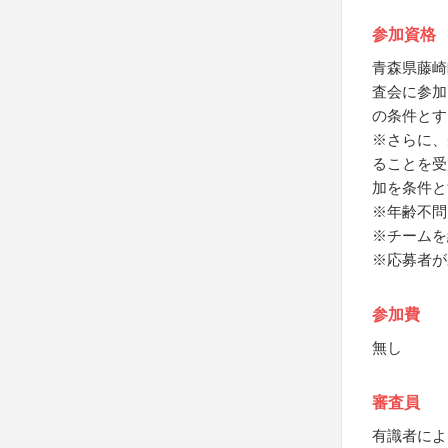
参加資格
青森県藤崎
査会に参加
の条件とす
※さらに、
ることを受
加を条件と
※年齢不問
※チームを
※応募者が
参加費
無し
審査員
有識者によ