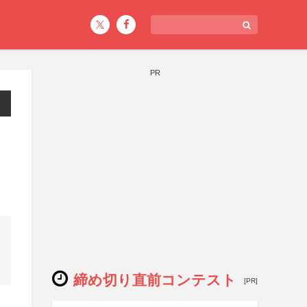
PR
締め切り直前コンテスト
[PR]