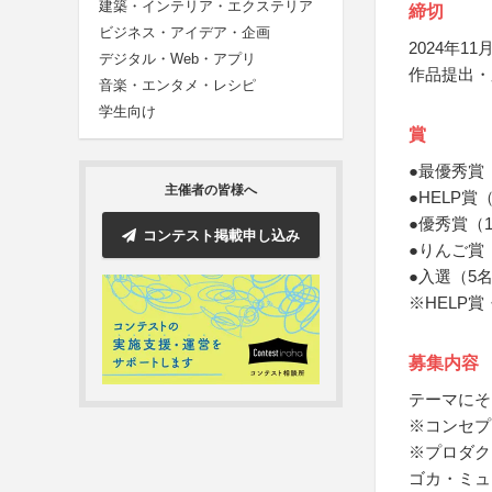
建築・インテリア・エクステリア
締切
ビジネス・アイデア・企画
2024年11月
デジタル・Web・アプリ
作品提出・
音楽・エンタメ・レシピ
学生向け
賞
●最優秀賞
主催者の皆様へ
●HELP
●優秀賞（
コンテスト掲載申し込み
●りんご賞
●入選（5
※HELP
募集内容
テーマにそ
※コンセプ
※プロダク
ゴカ・ミュ