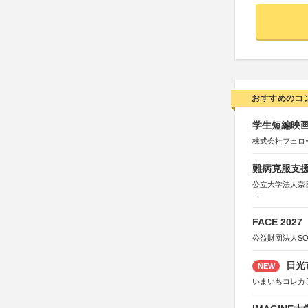
おすすめのコ
学生短編映画
株式会社フェロ
難病克服支援
公立大学法人奈
協力：読売新聞
後援：厚生労働
FACE 2027
文部科学
奈良県
公益財団法人S
日本経済団
関西経済連
日光
NEW
「“よい仕事
関西文化学術
いまいちコレカ
東京難病団