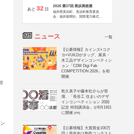
2026 第37回 美浜美術展
32
あと
日
福井県美浜町、美浜町教育委員
会、福井新聞社、関西電力株式会
社
ニュース
一覧
【公募情報】カインズ×コク
ヨ×VUILDがタッグ、家具・
木工品デザインコンペティシ
ョン「CDM Digi Fab
COMPETITION 2026」を初
開催
担
乾久美子や藤本壮介らが登
壇、「長谷工 住まいのデザ
インコンペティション 20回
記念 特別講演会」が8月19日
に開催
[PR]
リン
【公募情報】大賞賞金100万
円！学生向け創作コンテスト