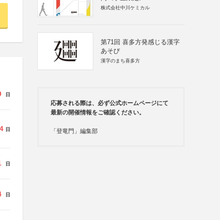
株式会社中川ケミカル
第71回 喜多方発感じる漢字
あそび
漢字のまち喜多方
9
日
応募される際は、必ず公式ホームページにて
最新の開催情報をご確認ください。
4
日
「登竜門」編集部
1
日
4
日