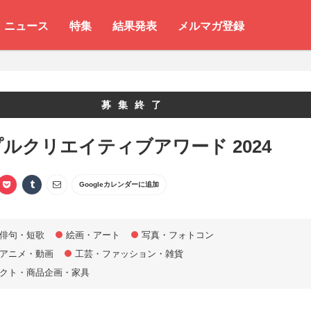
ニュース
特集
結果発表
メルマガ登録
募集終了
ルクリエイティブアワード 2024
Googleカレンダーに追加
俳句・短歌
絵画・アート
写真・フォトコン
アニメ・動画
工芸・ファッション・雑貨
クト・商品企画・家具