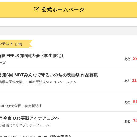
公式ホームページ
ンテスト
[PR]
祭 FFF-S 第9回大会《学生限定》
2
あと
ーズ
 第6回 MBTみんなで守るいのちの映画祭 作品募集
11
あと
良県立医科大学、一般社団法人MBTコンソーシアム
社
省
省
6
あと
OMPO美術財団、読売新聞社
体連合会
合会
市今市 U35実践アイデアコンペ
おこし”フェア」実行委員会
7
あと
研究都市推進機構
ラ会議（エリアプラットフォーム）
体連絡協議会