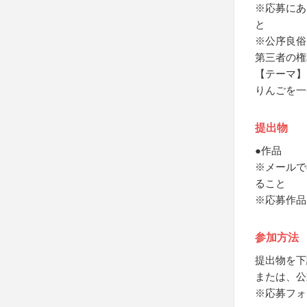
※応募にあ
と
※公序良俗
第三者の権
【テーマ】
りんごを一
提出物
●作品
※メールで
ること
※応募作品
参加方法
提出物を下
または、公
※応募フォ