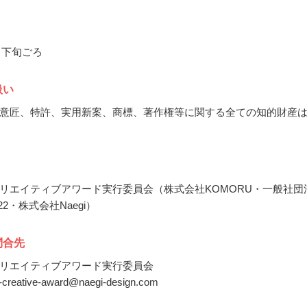
2月下旬ごろ
扱い
意匠、特許、実用新案、商標、著作権等に関する全ての知的財産
リエイティブアワード実行委員会（株式会社KOMORU・一般社団
22・株式会社Naegi）
問合先
リエイティブアワード実行委員会
le-creative-award@naegi-design.com