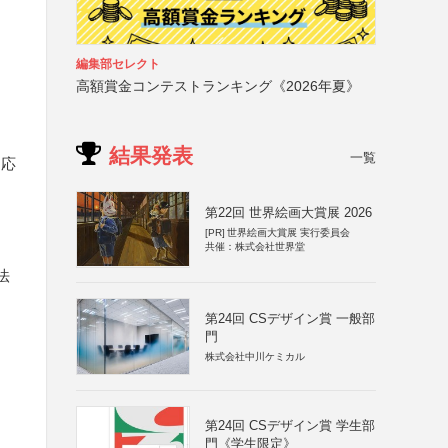
編集部セレクト
高額賞金コンテストランキング《2026年夏》
結果発表
一覧
は応
第22回 世界絵画大賞展 2026
[PR]
世界絵画大賞展 実行委員会
共催：株式会社世界堂
法
第24回 CSデザイン賞 一般部
門
株式会社中川ケミカル
第24回 CSデザイン賞 学生部
門《学生限定》