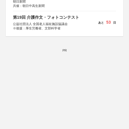
朝日新聞
共催：朝日中高生新聞
第19回 介護作文・フォトコンテスト
53
あと
日
公益社団法人 全国老人福祉施設協議会
※後援：厚生労働省、文部科学省
PR