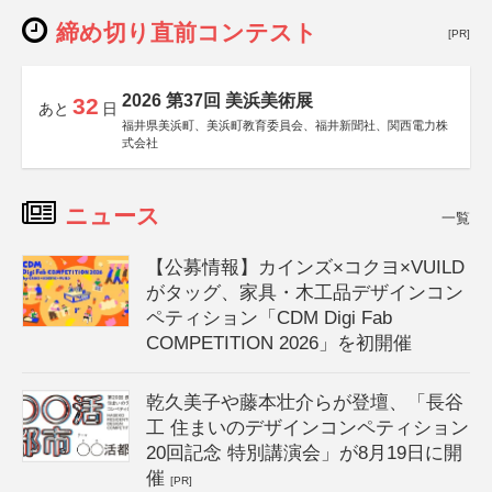
締め切り直前コンテスト
[PR]
2026 第37回 美浜美術展
32
あと
日
福井県美浜町、美浜町教育委員会、福井新聞社、関西電力株
式会社
ニュース
一覧
【公募情報】カインズ×コクヨ×VUILD
がタッグ、家具・木工品デザインコン
ペティション「CDM Digi Fab
COMPETITION 2026」を初開催
乾久美子や藤本壮介らが登壇、「長谷
工 住まいのデザインコンペティション
20回記念 特別講演会」が8月19日に開
催
[PR]