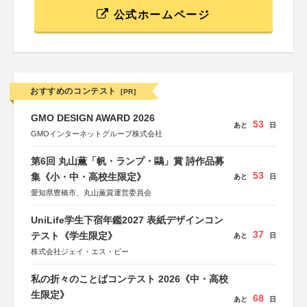
公式ホームページ
おすすめのコンテスト
[PR]
GMO DESIGN AWARD 2026
53
あと
日
GMOインターネットグループ株式会社
第6回 丸山薫「帆・ランプ・鷗」賞 詩作品募
53
集《小・中・高校生限定》
あと
日
愛知県豊橋市、丸山薫賞運営委員会
UniLife学生下宿年鑑2027 表紙デザインコン
37
テスト《学生限定》
あと
日
株式会社ジェイ・エス・ビー
私の折々のことばコンテスト 2026《中・高校
生限定》
68
あと
日