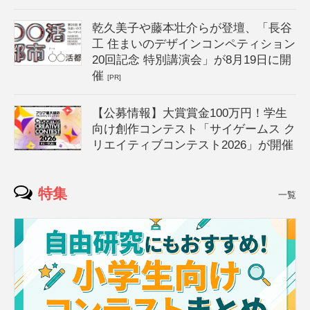
乾久美子や藤本壮介らが登壇、「長谷
工 住まいのデザインコンペティション
20回記念 特別講演会」が8月19日に開
催
[PR]
【公募情報】大賞賞金100万円！学生
向け創作コンテスト「サイゲームス ク
リエイティブコンテスト2026」が開催
特集
一覧