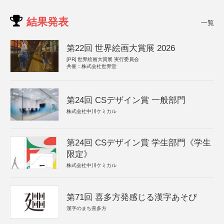
結果発表
一覧
第22回 世界絵画大賞展 2026
[PR]
世界絵画大賞展 実行委員会
共催：株式会社世界堂
第24回 CSデザイン賞 一般部門
株式会社中川ケミカル
第24回 CSデザイン賞 学生部門《学生
限定》
株式会社中川ケミカル
第71回 喜多方発感じる漢字あそび
漢字のまち喜多方